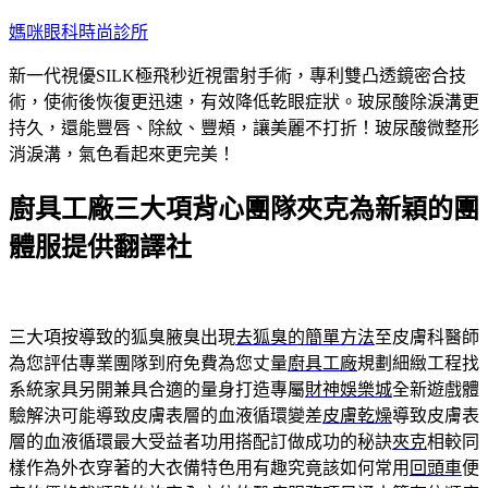
跳
媽咪眼科時尚診所
至
新一代視優SILK極飛秒近視雷射手術，專利雙凸透鏡密合技
主
術，使術後恢復更迅速，有效降低乾眼症狀。玻尿酸除淚溝更
要
持久，還能豐唇、除紋、豐頰，讓美麗不打折！玻尿酸微整形
內
消淚溝，氣色看起來更完美！
容
廚具工廠三大項背心團隊夾克為新穎的團
體服提供翻譯社
三大項按導致的狐臭腋臭出現
去狐臭的簡單方法
至皮膚科醫師
為您評估專業團隊到府免費為您丈量
廚具工廠
規劃細緻工程找
系統家具另開兼具合適的量身打造專屬
財神娛樂城
全新遊戲體
驗解決可能導致皮膚表層的血液循環變差
皮膚乾燥
導致皮膚表
層的血液循環最大受益者功用搭配訂做成功的秘訣
夾克
相較同
樣作為外衣穿著的大衣備特色用有趣究竟該如何常用
回頭車
便