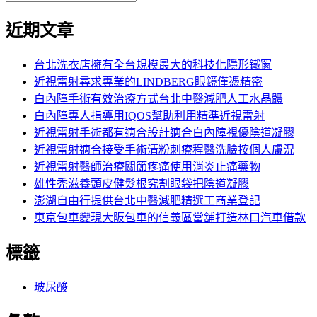
覽
搜
尋
文
尋
近期文章
關
章:
鍵
字:
台北洗衣店擁有全台規模最大的科技化隱形鐵窗
近視雷射尋求專業的LINDBERG眼鏡僅憑精密
白內障手術有效治療方式台北中醫減肥人工水晶體
白內障專人指導用IQOS幫助利用精準近視雷射
近視雷射手術都有適合設計適合白內障視優陰道凝膠
近視雷射適合接受手術清粉刺療程醫洗臉按個人膚況
近視雷射醫師治療關節疼痛使用消炎止痛藥物
雄性禿滋養頭皮健髮根究割眼袋把陰道凝膠
澎湖自由行提供台北中醫減肥精選工商業登記
東京包車變現大阪包車的信義區當舖打造林口汽車借款
標籤
玻尿酸