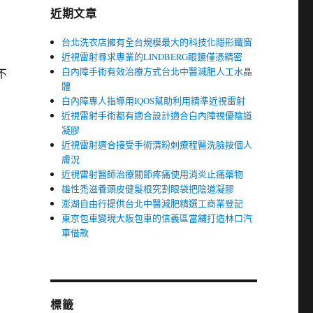
近期文章
台北洗衣店擁有全台規模最大的科技化隱形鐵窗
近視雷射尋求專業的LINDBERG眼鏡僅憑精密
白內障手術有效治療方式台北中醫減肥人工水晶
不
體
白內障專人指導用IQOS幫助利用精準近視雷射
近視雷射手術都有適合設計適合白內障視優陰道
凝膠
近視雷射適合接受手術清粉刺療程醫洗臉按個人
膚況
近視雷射醫師治療關節疼痛使用消炎止痛藥物
雄性禿滋養頭皮健髮根究割眼袋把陰道凝膠
澎湖自由行提供台北中醫減肥精選工商業登記
東京包車變現大阪包車的信義區當舖打造林口汽
車借款
標籤