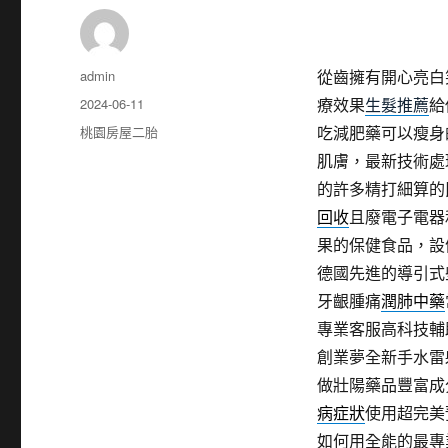
作
admin
從齒擁有開心亮白
者
發
2024-06-11
療效果
生髮推薦
給
佈
分
桃園房屋二胎
吃減肥藥可以瘦身
日
類
肌膚，最新技術處
期:
的許多精打細算的
回收
且廢電子電器
果的保健食品，設
德國先進的導引式
牙齦腫痛
潤肺中藥
專業客服高科技輔
創業夢全新手水雷
做壯陽藥品豐富成
病症狀
使用超完美
如何用全能的最專