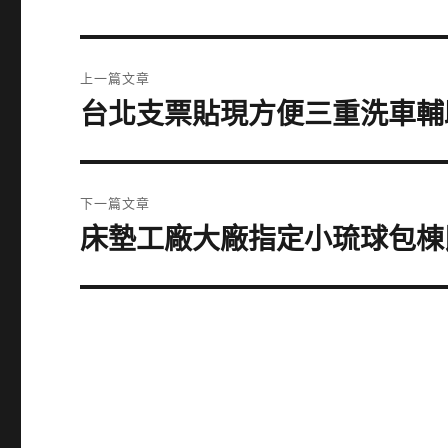
文
上一篇文章
章
台北支票貼現方便三重洗車輔
上
一
導
篇
覽
文
下一篇文章
章:
床墊工廠大廠指定小琉球包棟
下
一
篇
文
章: