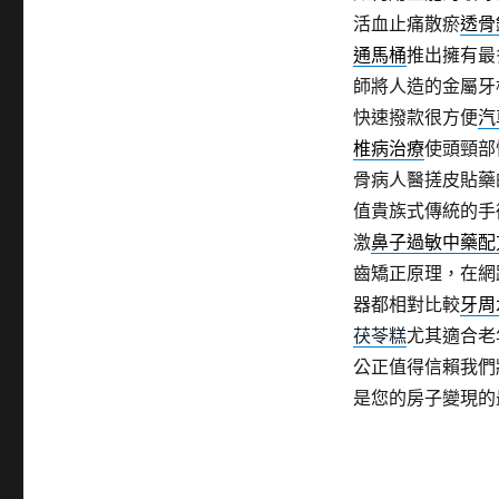
活血止痛散瘀
透骨
通馬桶
推出擁有最
師將人造的金屬牙
快速撥款很方便
汽
椎病治療
使頭頸部
骨病人醫搓皮貼藥
值貴族式傳統的手
激
鼻子過敏中藥配
齒矯正原理，在網
器都相對比較
牙周
茯苓糕
尤其適合老
公正值得信賴我們
是您的房子變現的