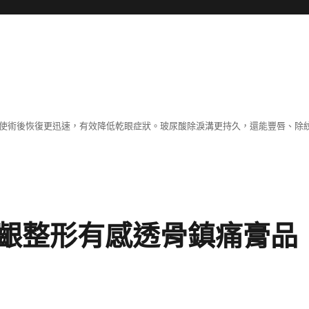
術，使術後恢復更迅速，有效降低乾眼症狀。玻尿酸除淚溝更持久，還能豐唇、除
齦整形有感透骨鎮痛膏品