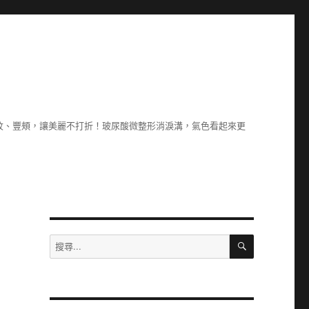
紋、豐頰，讓美麗不打折！玻尿酸微整形消淚溝，氣色看起來更
搜
搜
尋
尋
關
鍵
字: