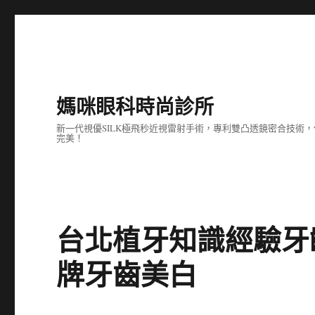
媽咪眼科時尚診所
新一代視優SILK極飛秒近視雷射手術，專利雙凸透鏡密合技
完美！
台北植牙知識經驗牙
牌牙齒美白