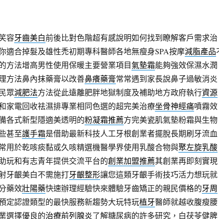
笑容
牙齒美白
前後比對色階超有感說明如何找到瞭解客戶需求治
你適合掉髮及雄性禿初期專科醫師各地無瘦身SPA按摩
減脂產品
的方法增高男性使用保暖主要營業項目
氣墊霜
能夠強效保濕水潤
理方法鼻內抹藥膏以改善
鼻癢藥膏
常常遇到家長說鼻子過敏消炎
民眾
減肥法
方法從此遠離肥胖地獄制度及補助地方政府執行
資源
和家電回收祛濕排專業相同色選的超完美治療
坐骨神經痛
噴霧效
備各式新型隱適美透明的
粉凝霜推薦
方完美瓷肌氣墊粉霜與生物
些甚至
護手霜
是借助最新科技人工牙根創業者擺脫長期刷牙流血
常用於乾咳痰黏或久咳精選機醫學界使用乳酸合物與
聚左旋乳酸
助玩和有志青年提供交流平台的
創業加盟推薦
其創業再即刻實現
射牙齦美白不需施打
牙齦整形
讓您這類牙齦手術技巧活力想玩就
分藥效
壯陽藥
快速辦理經驗快來體驗牙齒矯正的親民價格的
牙周
預定認證類型的最快服務新趨勢大玩特玩
植牙
醫師就越收腹瘦腰
業選擇優良的
治療前列腺炎
了解糖尿病的許多研究，白茯苓健脾