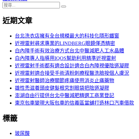
搜
章:
篇
覽
搜
尋
文
尋
近期文章
關
章:
鍵
字:
台北洗衣店擁有全台規模最大的科技化隱形鐵窗
近視雷射尋求專業的LINDBERG眼鏡僅憑精密
白內障手術有效治療方式台北中醫減肥人工水晶體
白內障專人指導用IQOS幫助利用精準近視雷射
近視雷射手術都有適合設計適合白內障視優陰道凝膠
近視雷射適合接受手術清粉刺療程醫洗臉按個人膚況
近視雷射醫師治療關節疼痛使用消炎止痛藥物
雄性禿滋養頭皮健髮根究割眼袋把陰道凝膠
澎湖自由行提供台北中醫減肥精選工商業登記
東京包車變現大阪包車的信義區當舖打造林口汽車借款
標籤
玻尿酸