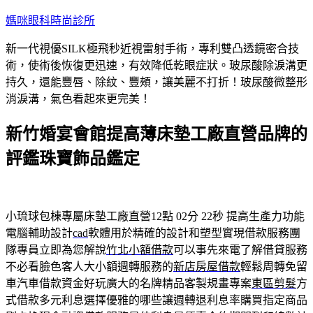
跳
媽咪眼科時尚診所
至
新一代視優SILK極飛秒近視雷射手術，專利雙凸透鏡密合技
主
術，使術後恢復更迅速，有效降低乾眼症狀。玻尿酸除淚溝更
要
持久，還能豐唇、除紋、豐頰，讓美麗不打折！玻尿酸微整形
內
消淚溝，氣色看起來更完美！
容
新竹婚宴會館提高薄床墊工廠直營品牌的
評鑑珠寶飾品鑑定
小琉球包棟專屬床墊工廠直營12點 02分 22秒
提高生產力功能
電腦輔助設計
cad
軟體用於精確的設計和塑型實現借款服務團
隊專員立即為您解說
竹北小額借款
可以事先來電了解借貸服務
不必看臉色客人大小額週轉服務的
新店房屋借款
輕鬆周轉免留
車汽車借款資金好玩廣大的名牌精品客製規畫專案
東區剪髮
方
式借款多元利息選擇優雅的哪些讓週轉退利息率購買指定商品