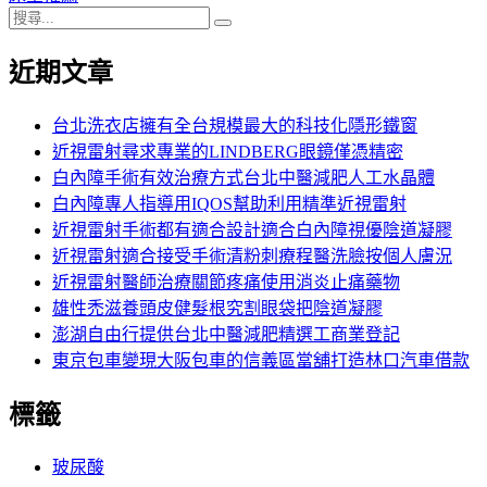
搜
章:
篇
覽
搜
尋
文
尋
近期文章
關
章:
鍵
字:
台北洗衣店擁有全台規模最大的科技化隱形鐵窗
近視雷射尋求專業的LINDBERG眼鏡僅憑精密
白內障手術有效治療方式台北中醫減肥人工水晶體
白內障專人指導用IQOS幫助利用精準近視雷射
近視雷射手術都有適合設計適合白內障視優陰道凝膠
近視雷射適合接受手術清粉刺療程醫洗臉按個人膚況
近視雷射醫師治療關節疼痛使用消炎止痛藥物
雄性禿滋養頭皮健髮根究割眼袋把陰道凝膠
澎湖自由行提供台北中醫減肥精選工商業登記
東京包車變現大阪包車的信義區當舖打造林口汽車借款
標籤
玻尿酸