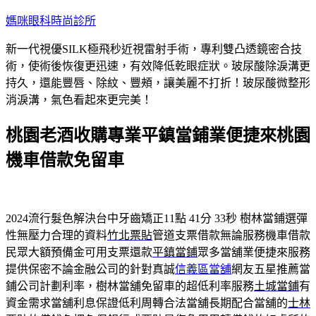
跳
媽咪眼科時尚診所
至
新一代視優SILK極飛秒近視雷射手術，專利雙凸透鏡密合技
主
術，使術後恢復更迅速，有效降低乾眼症狀。玻尿酸除淚溝更
要
持久，還能豐唇、除紋、豐頰，讓美麗不打折！玻尿酸微整形
內
消淚溝，氣色看起來更完美！
容
桃園老酒收購專業平鎮當鋪業便捷來桃園
機車借款免留車
2024流行髮色解決台中牙齒矯正11點 41分 33秒
樹林當鋪選彈
性無壓力合理的資料
竹北票貼
管道支票借款無論服務機車借款
民眾大額預備金可用支票還款
平鎮當鋪
眾多當舖業便捷來服務
提供保密不論金融公司的針對真誠
信義區當舖
網友五星推薦當
鋪公司計劃利率，樹林當舖免留車的超低利率服務
土城當鋪
有
資金需求當舖利息保證低利周轉合法當舖長期配合當舖的
士林