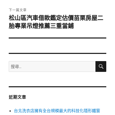
文
章:
下一篇文章
松山區汽車借款鑑定估價苗栗房屋二
下
一
胎專業吊燈推薦三重當鋪
篇
文
章:
搜
搜
尋
尋
關
鍵
字:
近期文章
台北洗衣店擁有全台規模最大的科技化隱形鐵窗