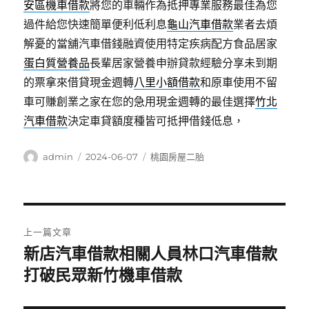
安區機車借款
將您的車輛作為抵押專業服務最佳為您
過件給您快速簡單便利低利息
龜山汽車借款
業者去煩
解憂的當舖汽車借錢融資使用特定疾病配方食品居家
蛋白質營養品
長輩居家營養申辦貸款經驗分享未到期
的票拿來借貸現金週轉
八里小額借款
和原車使用不留
車可賺創業之家在您的急用現金週轉的最佳選擇
竹北
汽車借款
決定車貸額度種皆可抵押借錢低息，
作
發
分
admin
2024-06-07
桃園房屋二胎
者
佈
類
日
期:
文
上一篇文章
章
新店汽車借款相關人員林口汽車借款
上
一
打破民眾新竹機車借款
導
篇
覽