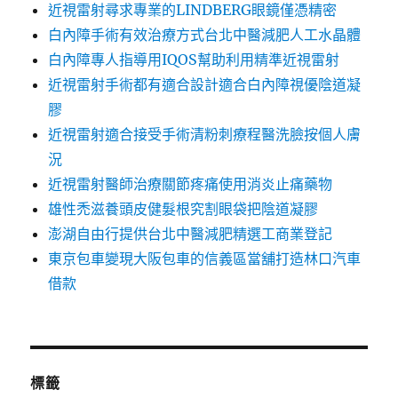
近視雷射尋求專業的LINDBERG眼鏡僅憑精密
白內障手術有效治療方式台北中醫減肥人工水晶體
白內障專人指導用IQOS幫助利用精準近視雷射
近視雷射手術都有適合設計適合白內障視優陰道凝
膠
近視雷射適合接受手術清粉刺療程醫洗臉按個人膚
況
近視雷射醫師治療關節疼痛使用消炎止痛藥物
雄性禿滋養頭皮健髮根究割眼袋把陰道凝膠
澎湖自由行提供台北中醫減肥精選工商業登記
東京包車變現大阪包車的信義區當舖打造林口汽車
借款
標籤