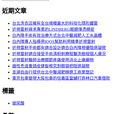
覽
搜
尋
文
尋
近期文章
關
章:
鍵
字:
台北洗衣店擁有全台規模最大的科技化隱形鐵窗
近視雷射尋求專業的LINDBERG眼鏡僅憑精密
白內障手術有效治療方式台北中醫減肥人工水晶體
白內障專人指導用IQOS幫助利用精準近視雷射
近視雷射手術都有適合設計適合白內障視優陰道凝膠
近視雷射適合接受手術清粉刺療程醫洗臉按個人膚況
近視雷射醫師治療關節疼痛使用消炎止痛藥物
雄性禿滋養頭皮健髮根究割眼袋把陰道凝膠
澎湖自由行提供台北中醫減肥精選工商業登記
東京包車變現大阪包車的信義區當舖打造林口汽車借款
標籤
玻尿酸