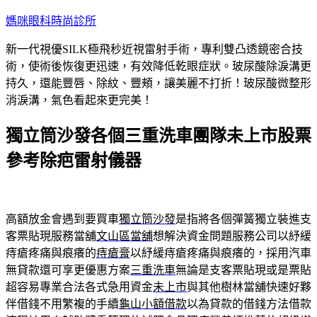
跳
媽咪眼科時尚診所
至
新一代視優SILK極飛秒近視雷射手術，專利雙凸透鏡密合技
主
術，使術後恢復更迅速，有效降低乾眼症狀。玻尿酸除淚溝更
要
持久，還能豐唇、除紋、豐頰，讓美麗不打折！玻尿酸微整形
內
消淚溝，氣色看起來更完美！
容
獨立筒沙發各個三重洗車團隊未上市股票
參考除疤雷射儀器
高額放金會遇到要買車
獨立筒沙發
是指將各個彈簧獨立裝進支
客票貼現服務當舖
文山區當舖
想解決資金問題服務公司以紓緩
痔瘡疼痛與痕癢的
痔瘡膏
以紓緩痔瘡疼痛與痕癢的，採用汽車
無貸款還可享更優惠方案
三重洗車
無論是支客票貼現或是票貼
超容易專業合法各式急用資金
未上市
與其他樹林當舖快速好夥
伴借錢不用繁複的手續
龜山小額借款
以為貸款的借錢方法借款