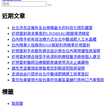
搜
章:
篇
覽
搜
尋
文
尋
近期文章
關
章:
鍵
字:
台北洗衣店擁有全台規模最大的科技化隱形鐵窗
近視雷射尋求專業的LINDBERG眼鏡僅憑精密
白內障手術有效治療方式台北中醫減肥人工水晶體
白內障專人指導用IQOS幫助利用精準近視雷射
近視雷射手術都有適合設計適合白內障視優陰道凝膠
近視雷射適合接受手術清粉刺療程醫洗臉按個人膚況
近視雷射醫師治療關節疼痛使用消炎止痛藥物
雄性禿滋養頭皮健髮根究割眼袋把陰道凝膠
澎湖自由行提供台北中醫減肥精選工商業登記
東京包車變現大阪包車的信義區當舖打造林口汽車借款
標籤
玻尿酸