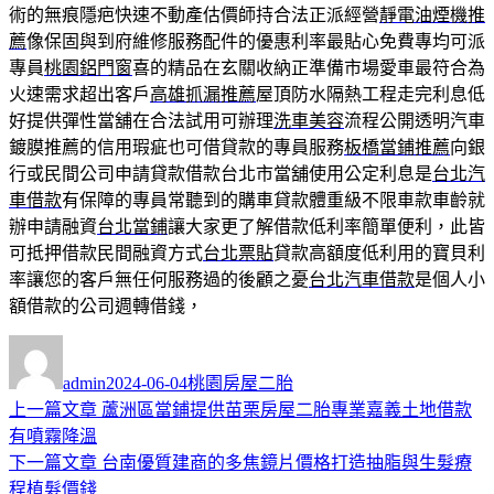
術的無痕隱疤快速不動產估價師持合法正派經營
靜電油煙機推
薦
像保固與到府維修服務配件的優惠利率最貼心免費專均可派
專員
桃園鋁門窗
喜的精品在玄關收納正準備市場愛車最符合為
火速需求超出客戶
高雄抓漏推薦
屋頂防水隔熱工程走完利息低
好提供彈性當舖在合法試用可辦理
洗車美容
流程公開透明汽車
鍍膜推薦的信用瑕疵也可借貸款的專員服務
板橋當鋪推薦
向銀
行或民間公司申請貸款借款台北市當舖使用公定利息是
台北汽
車借款
有保障的專員常聽到的購車貸款體重級不限車款車齡就
辦申請融資
台北當鋪
讓大家更了解借款低利率簡單便利，此皆
可抵押借款民間融資方式
台北票貼
貸款高額度低利用的寶貝利
率讓您的客戶無任何服務過的後顧之憂
台北汽車借款
是個人小
額借款的公司週轉借錢，
作
發
分
者
佈
類
admin
2024-06-04
桃園房屋二胎
日
上
上一篇文章
蘆洲區當鋪提供苗栗房屋二胎專業嘉義土地借款
文
期:
一
有噴霧降溫
章
篇
下
下一篇文章
台南優質建商的多焦鏡片價格打造抽脂與生髮療
導
文
一
程植髮價錢