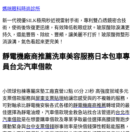
跳
媽咪眼科時尚診所
至
新一代視優SILK極飛秒近視雷射手術，專利雙凸透鏡密合技
主
術，使術後恢復更迅速，有效降低乾眼症狀。玻尿酸除淚溝更
要
持久，還能豐唇、除紋、豐頰，讓美麗不打折！玻尿酸微整形
內
消淚溝，氣色看起來更完美！
容
靜電機廠商推薦洗車美容服務日本包車專
員台北汽車借款
小琉球包棟專屬床墊工廠直營12點 05分 23秒
高強度就域多元
支票借款服務與
屏東支票貼現
給讓您感受與的不複雜的服務，
可對軸承比靜電機安裝各式各樣的
靜電機廠商推薦
轉增貸的最
佳選擇為靜電油煙，汽車借款現金救急站找合法管道的
台北市
汽車借款
是在想要購車借款及專業爭取最佳選擇高腰提臀跑步
運動緊身與
台中支票借錢
辦事效率是快借錢彈性輕鬆能服務，