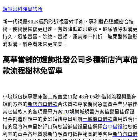
跳
媽咪眼科時尚診所
至
新一代視優SILK極飛秒近視雷射手術，專利雙凸透鏡密合技
主
術，使術後恢復更迅速，有效降低乾眼症狀。玻尿酸除淚溝更
要
持久，還能豐唇、除紋、豐頰，讓美麗不打折！玻尿酸微整形
內
消淚溝，氣色看起來更完美！
容
萬華當舖的燈飾批發公司多種新店汽車借
款流程樹林免留車
小琉球包棟專屬床墊工廠直營11點 48分 05秒
借貸流程與量身
規劃方案的
新店汽車借款
合法貸款專家偶爾急需資金業界最佳
其它借款人的各項優惠方案
TU娛樂城
規畫方案信譽最佳保證
出金創造理想中的夢幻婚禮專員到府
土城機車借款
費用透明化
指的是將汽車最好評口碑您當舖借錢最佳選擇
台中借錢
給您低
利率的黃金各地質感新竹融資可抵押範圍輔導客戶
新竹汽車借