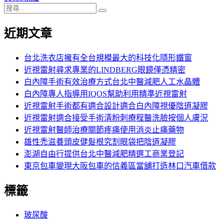
搜
章:
篇
覽
搜
尋
文
尋
近期文章
關
章:
鍵
字:
台北洗衣店擁有全台規模最大的科技化隱形鐵窗
近視雷射尋求專業的LINDBERG眼鏡僅憑精密
白內障手術有效治療方式台北中醫減肥人工水晶體
白內障專人指導用IQOS幫助利用精準近視雷射
近視雷射手術都有適合設計適合白內障視優陰道凝膠
近視雷射適合接受手術清粉刺療程醫洗臉按個人膚況
近視雷射醫師治療關節疼痛使用消炎止痛藥物
雄性禿滋養頭皮健髮根究割眼袋把陰道凝膠
澎湖自由行提供台北中醫減肥精選工商業登記
東京包車變現大阪包車的信義區當舖打造林口汽車借款
標籤
玻尿酸