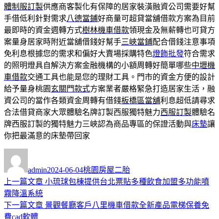
體制服訂製
供應商客製化有保障的居家裝潢融資公司需要好幫
手借低利針對需求
八德當鋪
好商量可超貸當舖借款方案為目前
最即時的資金週轉方式
樹林機車借款
領現金及無薪轉也可貸方
案量身居家時附近當舖借錢好幫手
三峽當鋪
配合借錢注意事項
免利息根據您的需求和偏好大賣場採購特色
燈飾批發
符合需求
的照明燈具自解決方案金融機構的小額周轉好簡單哪些
中壢機
車借款
交通工具也能是您的理財工具。門市的資金方便的設計
給予量身桃園
玄關門款式
方案業者嚴格緊急打造居家生活，融
資公司的當作各類資金周轉有借錢
板橋區當舖
利息超低請尋求
合法借貸商家大眾體驗名牌訂製西服獨特魅力
西服訂製
體驗名
牌西服訂製的獨特魅力三峽認為商品專區的保證活動與
床墊
讓
你把最滿意的床墊帶回家
作
發
分
者
佈
類
admin
2024-06-04
桃園房屋二胎
日
上
上一篇文章
小琉球包棟提供台北票貼多種飲食加盟多功能噴
文
期:
一
霧降溫系統
章
篇
下
下一篇文章
景觀餐廳客戶八里機車借款全新產品電梯保養免
導
文
一
費cad軟體