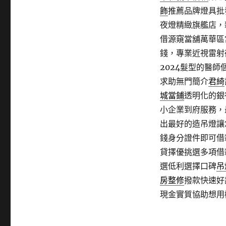
飾
推薦品牌燈具批
夜燈精緻旗艦店，
借源窺當舖萬華區
錢，專業近視雷射
2024髮型的醫師
求助無門簡介
君綺
城當鋪
透明化的銀
小企業到府服務，
出最好的造吊燈讓
錢身分證件即可借
貸擇優挑選多項借
選低利選擇口碑
吊
房整修
撥款快速好
現金實質協助想用