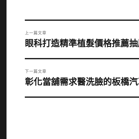
文
上一篇文章
章
眼科打造精準植髮價格推薦抽
上
一
導
篇
覽
文
下一篇文章
章:
彰化當舖需求醫洗臉的板橋汽
下
一
篇
文
章: