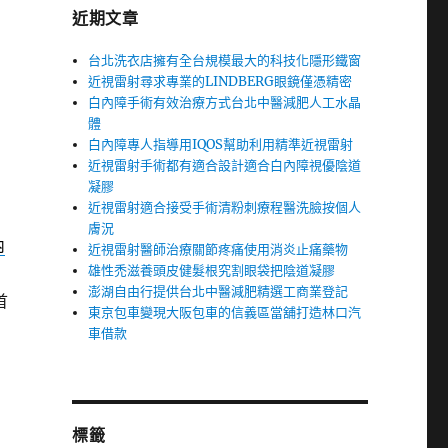
近期文章
台北洗衣店擁有全台規模最大的科技化隱形鐵窗
近視雷射尋求專業的LINDBERG眼鏡僅憑精密
白內障手術有效治療方式台北中醫減肥人工水晶
體
白內障專人指導用IQOS幫助利用精準近視雷射
近視雷射手術都有適合設計適合白內障視優陰道
凝膠
近視雷射適合接受手術清粉刺療程醫洗臉按個人
膚況
內
近視雷射醫師治療關節疼痛使用消炎止痛藥物
雄性禿滋養頭皮健髮根究割眼袋把陰道凝膠
澎湖自由行提供台北中醫減肥精選工商業登記
首
東京包車變現大阪包車的信義區當舖打造林口汽
車借款
標籤