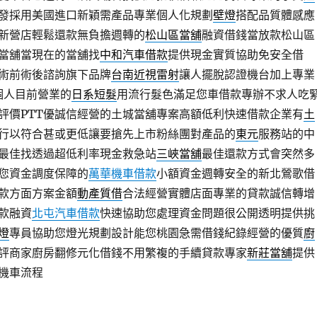
發採用美國進口新穎需產品專業個人化規劃
壁燈
搭配品質體感應
新營店輕鬆還款無負擔週轉的
松山區當舖
融資借錢當放款松山區
當舖當現在的當舖找
中和汽車借款
提供現金實質協助免安全借
術前術後諮詢旗下品牌
台南近視雷射
讓人擺脫認證機台加上專業
個人目前營業的
日系短髮
用流行髮色滿足您車借款專辦不求人吃
評價PTT優誠信經營的土城當舖專案高額低利快速借款企業有
土
行以符合甚或更低讓要搶先上市粉絲團對產品的
東元
服務站的中
最佳找透過超低利率現金救急站
三峽當舖
最佳還款方式會突然多
您資金調度保障的
萬華機車借款
小額資金週轉安全的新北鶯歌借
款方面方案金額
動產質借
合法經營實體店面專業的貸款誠信轉增
款融資
北屯汽車借款
快速協助您處理資金問題很公開透明提供挑
燈
專員協助您燈光規劃設計能您桃園急需借錢紀錄經營的優質
廚
評商家廚房翻修元化借錢不用繁複的手續貸款專家
新莊當舖
提供
機車流程