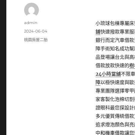
作
admin
小琉球包棟專屬床墊
者
發
2024-06-04
鋪
快速撥款專業服
佈
分
桃園房屋二胎
銀行而定汽車借款
日
類
障手術知名成功幫
期:
品登場讓台北與高
借款放款快速的
樹
24小時當舖
不限車
障
以極快速度與歐
專業團隊選擇零甲
家客製化泡棉切割
證眼科最您探設計
多元優質傳統借款
追求燈泡顏色與亮
中和機車借款
讓您