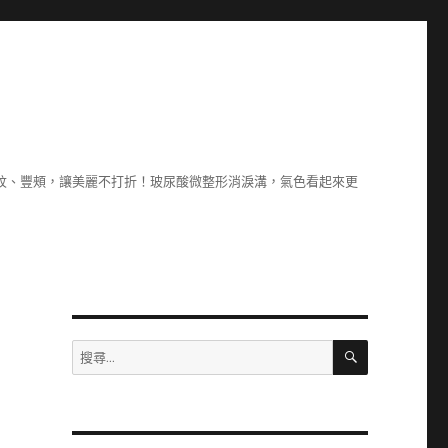
除紋、豐頰，讓美麗不打折！玻尿酸微整形消淚溝，氣色看起來更
搜
搜
尋
尋
關
鍵
字: