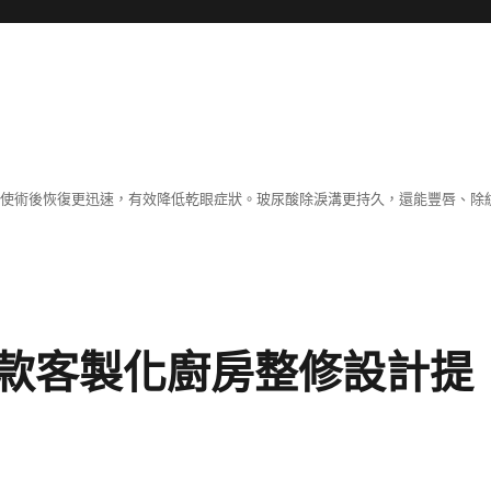
術，使術後恢復更迅速，有效降低乾眼症狀。玻尿酸除淚溝更持久，還能豐唇、
款客製化廚房整修設計提