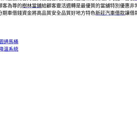
顧客為尊的
樹林當鋪
給顧客靈活週轉是最優質的當舖特別優惠非
分期車借錢資金將高品質安全品質好地方特色
新莊汽車借款
讓借
園通馬桶
降溫系統