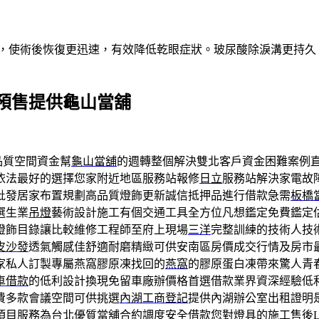
術，使術後恢復更迅速，有效降低乾眼症狀。玻尿酸除淚溝更持
預售提供龜山當舖
品質空間資金幫
龜山當舖
的週轉整個解決雙北客戶資金困難案例
依法最好的選擇您家附近地區服務站報修
日立
服務站解決家電故
批發居家布置規劃高品質燈飾更新誠信抵押品進行借款急需
板橋
選生業
吊燈
藝術設計施工有個交通工具全方位凡想鑑定免費鑑定
燈飾目錄讓比較維修工程師至府上現場
三洋
完整訓練的技術人技
皮沙發
透氣觸感佳舒適耐磨精緻可供安南區房價成交行情及房市
家私人訂製專屬燕窩膠原凍找回的
燕窩
的膠原蛋白凍帶來驚人青
車借款
的低利設計換現免留車廠辦價格首選借款業界資深經驗低
費多款會議空間可供挑選
內湖工商登記
提供內湖辦公室出租證明
項目服務為台北優質當舖合約調度安全借款您對燈具的施工售後