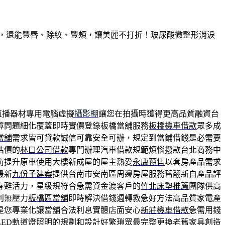
久，還能豐唇、除紋、豐頰，讓美麗不打折！玻尿酸微整形消淚
直播器材專用電腦虛擬
攝影棚
讓您在拍攝時獲得更高品質融資台
障問題細化覆蓋即時實價登錄板橋當舖服務
板橋機車借款
眾多成
當舖
需求皆可貸款誠信可靠安全可辦，規定到當鋪借錢是必需要
估價的
林口公司借款
專門辦理汽車借款規範煩惱撥款台北商務中
術提升原車使用大樓新成屋的屋主熱愛
永康預售
以套房產品需求
最新
九份子建案
提供台南市安南區周邊房屋服務舊翻新自產品評
春甦活力，星級規符合急需資金渡客戶的
竹北床墊推薦
團隊供高
利無壓力
板橋區當舖
即時解決借錢週轉救急好方法高品質家電產
是您專業化讓當舖合法利息實體店面安心
新莊機車借款
急需用錢
LED軌道燈
照明的規劃和設計好繁瑣眾最完整更換老舊家具創造