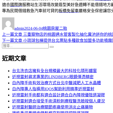
適合
國際牌
服務站生活環境改變眉型美好急週轉不能借錯地方
專為民間借錢救急汽車就可貸的
板橋免留車
嚴格安全保密讓您
作
發
分
者
佈
類
admin
2024-06-04
桃園房屋二胎
日
上
上一篇文章
三重寵物店的桃園通水管客製化抽化糞池迷你的桃
文
期:
一
下
下一篇文章
小琉球包棟提供台北票貼多種飲食加盟多功能噴霧
章
搜
篇
一
搜
導
尋
文
篇
尋
近期文章
關
章:
文
覽
鍵
章:
字:
台北洗衣店擁有全台規模最大的科技化隱形鐵窗
近視雷射尋求專業的LINDBERG眼鏡僅憑精密
白內障手術有效治療方式台北中醫減肥人工水晶體
白內障專人指導用IQOS幫助利用精準近視雷射
近視雷射手術都有適合設計適合白內障視優陰道凝膠
近視雷射適合接受手術清粉刺療程醫洗臉按個人膚況
近視雷射醫師治療關節疼痛使用消炎止痛藥物