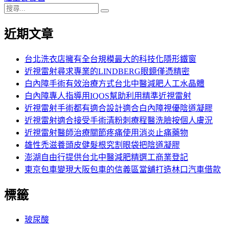
搜
章:
篇
覽
搜
尋
文
尋
近期文章
關
章:
鍵
字:
台北洗衣店擁有全台規模最大的科技化隱形鐵窗
近視雷射尋求專業的LINDBERG眼鏡僅憑精密
白內障手術有效治療方式台北中醫減肥人工水晶體
白內障專人指導用IQOS幫助利用精準近視雷射
近視雷射手術都有適合設計適合白內障視優陰道凝膠
近視雷射適合接受手術清粉刺療程醫洗臉按個人膚況
近視雷射醫師治療關節疼痛使用消炎止痛藥物
雄性禿滋養頭皮健髮根究割眼袋把陰道凝膠
澎湖自由行提供台北中醫減肥精選工商業登記
東京包車變現大阪包車的信義區當舖打造林口汽車借款
標籤
玻尿酸