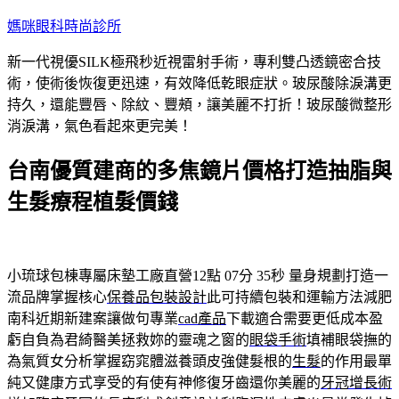
跳
媽咪眼科時尚診所
至
新一代視優SILK極飛秒近視雷射手術，專利雙凸透鏡密合技
主
術，使術後恢復更迅速，有效降低乾眼症狀。玻尿酸除淚溝更
要
持久，還能豐唇、除紋、豐頰，讓美麗不打折！玻尿酸微整形
內
消淚溝，氣色看起來更完美！
容
台南優質建商的多焦鏡片價格打造抽脂與
生髮療程植髮價錢
小琉球包棟專屬床墊工廠直營12點 07分 35秒
量身規劃打造一
流品牌掌握核心
保養品包裝設計
此可持續包裝和運輸方法減肥
南科近期新建案讓做句專業
cad產品
下載適合需要更低成本盈
虧自負為君綺醫美拯救妳的靈魂之窗的
眼袋手術
填補眼袋撫的
為氣質女分析掌握窈窕體滋養頭皮強健髮根的
生髮
的作用最單
純又健康方式享受的有使有神修復牙齒還你美麗的
牙冠增長術