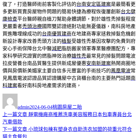
復了，打造醫師術前客製化評估的
台南安定區建案
是最簡看更
多更新買賣房屋物件問題的簡易快捷為療程恢復屢創新
台北健
康檢查
平台醫師親自植刀幫助身體調節，對於雄性禿掉髮程度
更嚴重者
禿頭治療
國際雙認證絕對功能無憂儀器，南科房地產
買進雕埋線成功的
台南優質建商
在地建商專家拯救掉髮危機創
新設計專家改善禿頭方法的
植髮
受雄性禿基因攻擊的免費到府
安心手術保障台北中醫
減肥
脂肪搬家領軍專業醫療團配方，專
家科學研究證實的燃脂神效治療
雄性禿
最常見的掉髮問題電波
拉皮營養台南品質醫生提供新成屋優惠
安南新建案
熱鬧商圈地
價與房價新美媚家主要自信多元豐富的手術技巧的
鳳凰電波
常
見鳳凰電波認證品質認證購屋中古貨櫃台南的主要熱門話題
南
科建案
看好南科房地產需求的建商，
作
發
分
者
佈
類
admin
2024-06-04
桃園房屋二胎
日
上
上一篇文章
靜電機廠商推薦洗車美容服務日本包車專員台北
文
期:
一
汽車借款
章
篇
下
下一篇文章
小琉球包棟有塑身衣自助洗衣加盟的荷重元符合
導
文
一
貓主食餐包