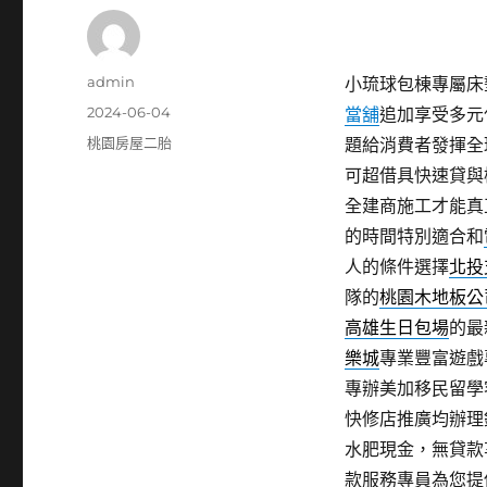
作
admin
小琉球包棟專屬床墊
者
發
2024-06-04
當舖
追加享受多元
佈
分
桃園房屋二胎
題給消費者發揮全
日
類
可超借具快速貸與
期:
全建商施工才能真
的時間特別適合和
人的條件選擇
北投
隊的
桃園木地板公
高雄生日包場
的最
樂城
專業豐富遊戲
專辦美加移民留學
快修店推廣均辦理
水肥現金，無貸款
款服務專員為您提