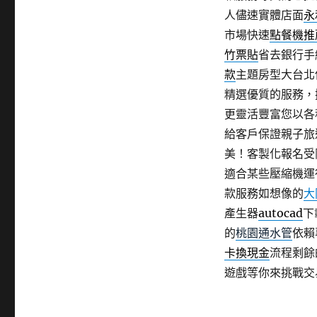
人儘速實體店面
永
市場快速
點餐機推
竹票貼
省去銀行手
款
主題房型大台北
精選優質的服務，
更靈活豐富您以各
給客戶保證親子旅
美！客製化報名受
適合某些壓縮機運
款服務如想像的
大
產生器
autocad
下
的
桃園通水管
依賴
卡換現金
流程剩餘
遊戲等你來挑戰交