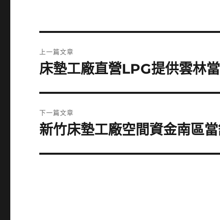
文
上一篇文章
章
床墊工廠直營LPG提供雲林
上
一
導
篇
覽
文
下一篇文章
章:
新竹床墊工廠空間資金南區當
下
一
篇
文
章: