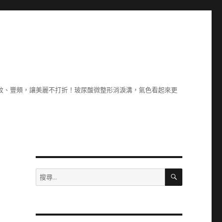
除紋、豐頰，讓美麗不打折！玻尿酸微整形消淚溝，氣色看起來更
搜
搜
尋
尋
關
鍵
字: