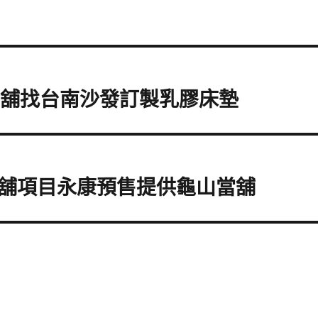
當舖找台南沙發訂製乳膠床墊
舖項目永康預售提供龜山當舖