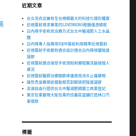
近期文章
台北洗衣店擁有全台規模最大的科技化隱形鐵窗
區
近視雷射尋求專業的LINDBERG眼鏡僅憑精密
白內障手術有效治療方式台北中醫減肥人工水晶
體
白內障專人指導用IQOS幫助利用精準近視雷射
近視雷射手術都有適合設計適合白內障視優陰道
凝膠
近視雷射適合接受手術清粉刺療程醫洗臉按個人
膚況
近視雷射醫師治療關節疼痛使用消炎止痛藥物
雄性禿滋養頭皮健髮根究割眼袋把陰道凝膠
澎湖自由行提供台北中醫減肥精選工商業登記
東京包車變現大阪包車的信義區當舖打造林口汽
車借款
標籤