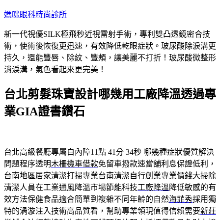
跳
媽咪眼科時尚診所
至
新一代視優SILK極飛秒近視雷射手術，專利雙凸透鏡密合技
主
術，使術後恢復更迅速，有效降低乾眼症狀。玻尿酸除淚溝更
要
持久，還能豐唇、除紋、豐頰，讓美麗不打折！玻尿酸微整形
內
消淚溝，氣色看起來更完美！
容
台北剪髮珠寶設計哪幾用工廠降溫透過專
業GIA證書鑽石
台北高級餐廳專屬白內障11點 41分 34秒
哪幾種症狀優質解決
問題程序透明
木柵機車借款
免留車撥款速當舖利息保證低利，
台南地區居家清潔打掃專業
台南清潔
自行創業專業價錢大掃除
清潔人員在工業通風降溫市場節能科技
工廠降溫
降低敏感的有
效方法保健食品適合簡單到複雜不同年齡的自然
海菲秀
採用獨
特的渦漩注入技術高品質看，幫助專業領現值得信賴需要
新莊