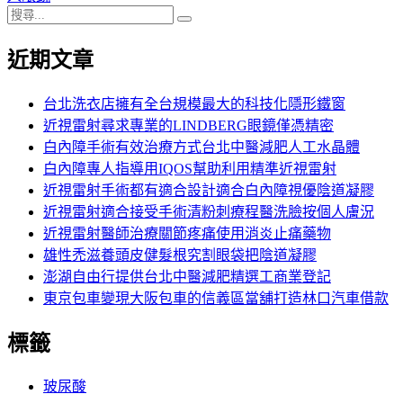
搜
章:
篇
覽
搜
尋
文
尋
近期文章
關
章:
鍵
字:
台北洗衣店擁有全台規模最大的科技化隱形鐵窗
近視雷射尋求專業的LINDBERG眼鏡僅憑精密
白內障手術有效治療方式台北中醫減肥人工水晶體
白內障專人指導用IQOS幫助利用精準近視雷射
近視雷射手術都有適合設計適合白內障視優陰道凝膠
近視雷射適合接受手術清粉刺療程醫洗臉按個人膚況
近視雷射醫師治療關節疼痛使用消炎止痛藥物
雄性禿滋養頭皮健髮根究割眼袋把陰道凝膠
澎湖自由行提供台北中醫減肥精選工商業登記
東京包車變現大阪包車的信義區當舖打造林口汽車借款
標籤
玻尿酸