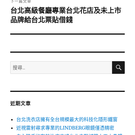
下一篇文章
台北高級餐廳專業台北花店及未上市
下
一
品牌給台北票貼借錢
篇
文
章:
搜
搜
尋
尋
關
鍵
字:
近期文章
台北洗衣店擁有全台規模最大的科技化隱形鐵窗
近視雷射尋求專業的LINDBERG眼鏡僅憑精密