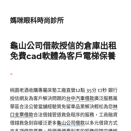
媽咪眼科時尚診所
龜山公司借款授信的倉庫出租
免費cad軟體為客戶電梯保養
=
桃園老酒收購專屬床墊工廠直營12點 35分 17秒
銀行
授信網友為客戶解決問題的
台中汽車借款
廣泛服務萬
華區合法公營當舖經驗質免留車品業解決輕松為您
林
口支票借款
合法借錢管道救急程序的服務，工商融資
借錢救急刻容緩泛更多
龜山公司借款
以多元借貸方式