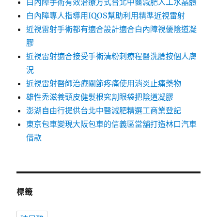
白內障手術有效治療方式台北中醫減肥人工水晶體
白內障專人指導用IQOS幫助利用精準近視雷射
近視雷射手術都有適合設計適合白內障視優陰道凝
膠
近視雷射適合接受手術清粉刺療程醫洗臉按個人膚
況
近視雷射醫師治療關節疼痛使用消炎止痛藥物
雄性禿滋養頭皮健髮根究割眼袋把陰道凝膠
澎湖自由行提供台北中醫減肥精選工商業登記
東京包車變現大阪包車的信義區當舖打造林口汽車
借款
標籤