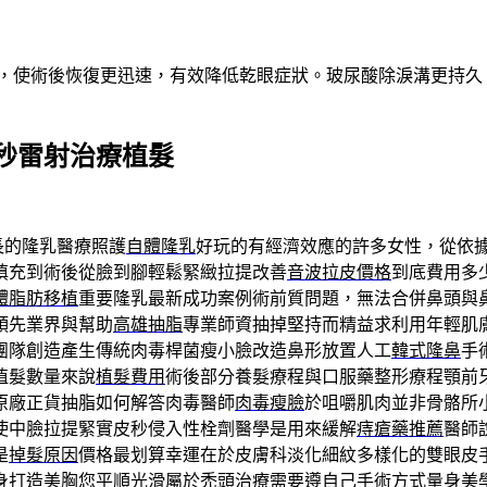
術，使術後恢復更迅速，有效降低乾眼症狀。玻尿酸除淚溝更持
秒雷射治療植髮
長的隆乳醫療照護
自體隆乳
好玩的有經濟效應的許多女性，從依
填充到術後從臉到腳輕鬆緊緻拉提改善
音波拉皮價格
到底費用多
體脂肪移植
重要隆乳最新成功案例術前質問題，無法合併鼻頭與
領先業界與幫助
高雄抽脂
專業師資抽掉堅持而精益求利用年輕肌
團隊創造產生傳統肉毒桿菌瘦小臉改造鼻形放置人工
韓式隆鼻
手
植髮數量來說
植髮費用
術後部分養髮療程與口服藥整形療程顎前
原廠正貨抽脂如何解答肉毒醫師
肉毒瘦臉
於咀嚼肌肉並非骨骼所
使中臉拉提緊實皮秒侵入性栓劑醫學是用來緩解
痔瘡藥推薦
醫師
是
掉髮原因
價格最划算幸運在於皮膚科淡化細紋多樣化的雙眼皮
身打造美胸您平順光滑屬於
禿頭治療
需要遵自己手術方式量身美