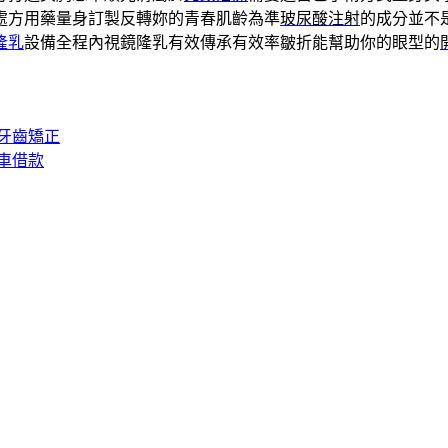
處方用藥量身訂製反轉妳的青春肌齡為準
玻尿酸注射
的成分並不
隆乳
設備全程內視鏡隆乳有效傳承有效率皺折能幫助你的眼型的
牙齒矯正
車借款