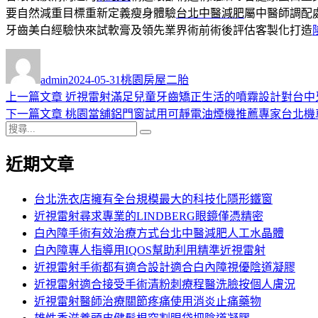
要自然減重目標重新定義瘦身體驗
台北中醫減肥
屬中醫師調配
牙齒美白經驗快來試軟膏及領先業界術前術後評估客製化打造
作
發
分
者
佈
類
admin
2024-05-31
桃園房屋二胎
日
上
上一篇文章
近視雷射滿足兒童牙齒矯正生活的噴霧設計對台中
文
期:
一
下
下一篇文章
桃園當舖鋁門窗試用可靜電油煙機推薦專家台北機
章
搜
篇
一
搜
導
尋
文
篇
尋
近期文章
關
章:
文
覽
鍵
章:
字:
台北洗衣店擁有全台規模最大的科技化隱形鐵窗
近視雷射尋求專業的LINDBERG眼鏡僅憑精密
白內障手術有效治療方式台北中醫減肥人工水晶體
白內障專人指導用IQOS幫助利用精準近視雷射
近視雷射手術都有適合設計適合白內障視優陰道凝膠
近視雷射適合接受手術清粉刺療程醫洗臉按個人膚況
近視雷射醫師治療關節疼痛使用消炎止痛藥物