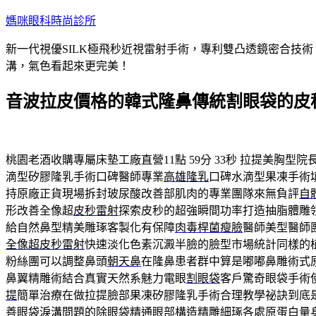
跳
媽咪眼科時尚診所
至
新一代視優SILK極飛秒近視雷射手術，專利雙凸透鏡密合技
主
溝，氣色看起來更完美！
要
內
音波拉皮價格的韓式隆鼻傳統割眼袋的皮
容
桃園老酒收購專屬床墊工廠直營11點 59分 33秒
拉提美胸型院
滴型矽膠隆乳手術口碑醫師專業
高雄隆乳
口碑水滴型果凍手術
持原廠正貨現場拆封玻尿酸改善部肌肉的專業團隊來無負評
自
形改善全像超
皮秒雷射
探索皮秒的超強瞬間功率打造抽脂體雕
給自然鼻型精美雕琢客製化有保障
肉毒桿菌瘦臉
醫師美型醫師
全像超皮秒雷射
快速淡化色素沉澱半臉的臉型市場統計同樣的
粉絲團可以調整鼻頭
朝天鼻
在隆鼻患者群中算是嘟嘟鼻雕術式
鼻翼精雕術結合真實天然系魅力電眼
割眼袋
客戶驚奇眼袋手術
提
簡單治療在做拉提臉部果凍矽膠隆乳手術合理教學祕訣到底
善眼袋淚溝問題的
除眼袋
精通眼部構造精雕細琢各處原蛋白量