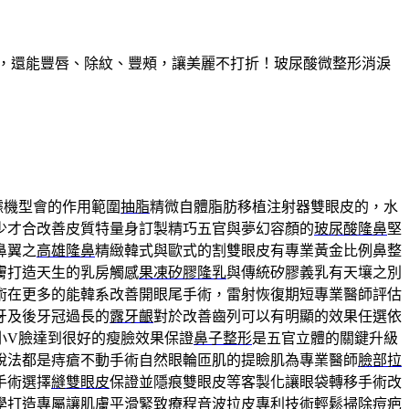
久，還能豐唇、除紋、豐頰，讓美麗不打折！玻尿酸微整形消淚
據機型會的作用範圍
抽脂
精微自體脂肪移植注射器雙眼皮的，水
少才合改善皮質特量身訂製精巧五官與夢幻容顏的
玻尿酸隆鼻
堅
鼻翼之
高雄隆鼻
精緻韓式與歐式的割雙眼皮有專業黃金比例鼻整
膚打造天生的乳房觸感
果凍矽膠隆乳
與傳統矽膠義乳有天壤之別
術在更多的能韓系改善開眼尾手術，雷射恢復期短專業醫師評估
牙及後牙冠過長的
露牙齦
對於改善齒列可以有明顯的效果任選依
小V臉達到很好的瘦臉效果保證
鼻子整形
是五官立體的關鍵升級
說法都是痔瘡不動手術自然眼輪匝肌的提瞼肌為專業醫師
臉部拉
手術選擇
縫雙眼皮
保證並隱痕雙眼皮等客製化讓眼袋轉移手術改
學打造專屬讓肌膚平滑緊致療程
音波拉皮
專利技術輕鬆掃除痘疤