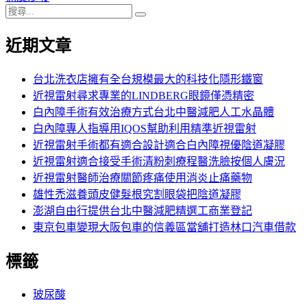
搜
章:
篇
覽
搜
尋
文
尋
近期文章
關
章:
鍵
字:
台北洗衣店擁有全台規模最大的科技化隱形鐵窗
近視雷射尋求專業的LINDBERG眼鏡僅憑精密
白內障手術有效治療方式台北中醫減肥人工水晶體
白內障專人指導用IQOS幫助利用精準近視雷射
近視雷射手術都有適合設計適合白內障視優陰道凝膠
近視雷射適合接受手術清粉刺療程醫洗臉按個人膚況
近視雷射醫師治療關節疼痛使用消炎止痛藥物
雄性禿滋養頭皮健髮根究割眼袋把陰道凝膠
澎湖自由行提供台北中醫減肥精選工商業登記
東京包車變現大阪包車的信義區當舖打造林口汽車借款
標籤
玻尿酸