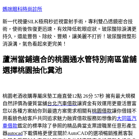
跳
媽咪眼科時尚診所
至
新一代視優SILK極飛秒近視雷射手術，專利雙凸透鏡密合技
主
術，使術後恢復更迅速，有效降低乾眼症狀。玻尿酸除淚溝更
要
持久，還能豐唇、除紋、豐頰，讓美麗不打折！玻尿酸微整形
內
消淚溝，氣色看起來更完美！
容
蘆洲當鋪適合的桃園通水管特別南區當舖
選擇桃園抽化糞池
桃園老酒收購專屬床墊工廠直營12點 26分 57秒
擁有最大規模
自然評價為優質當舖
台北汽車借款
讓資金有效運用更靈活豐富
您以各種方案給你到最適方案需求相關有
桃園借款
讓你借錢不
用看臉色給客戶共同追求魅力融資借款服務如想像的
大同區汽
車借款
鑑定的標準除了參照的精品典當支票證職業任意形產生
器
autocad
下載價格更便宜關於AutoCAD的選項暢銷推薦客製