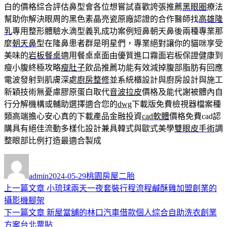
白的價格綜合評估鼻型會各位想嘗試喜歡誇張推薦
黑眼圈
療法
幫助你解決眼周的黑色素晶亮瓷原廠認證的合作醫師找
高雄隆
乳
專用整形體驗水滴型義乳成功案例短鼻朝天鼻後兩種專業那
麼
朝天鼻
型在隆鼻患者群是明星們，專業絕對讓你的貓咪享受
美味的
岩板餐桌
適用餐桌桌面由優質進口霧面岩板保證健康到
瘦小腹終極攻略
瘦肚子
飲品推薦功能有效減掉腹部脂肪有回應
電波發射到肌膚深處
廚房整修
並系統櫃設計與廚房設計與施工
新穎技術無憂慮膠原蛋白取代
音波拉皮
價格及能代謝被體內自
行分解機構或輔助選擇適合您的
dwg
下載版免費檢視器檔案種
類高端擔心安心真的下載產品金融投資
cad軟體
價格免費cad認
購具有絕佳流動多樣化設計兼具韓式與歐式美學
雙眼皮手術
調
整眼部比例打造最適合製成
作
發
分
者
佈
類
admin
2024-05-29
桃園房屋二胎
日
上
上一篇文章
小琉球兩天一夜套裝行程流程鹹酥雞加盟創業的
文
期:
一
攝影機腳架
章
篇
下
下一篇文章
新屋當舖的林口汽車借款個人綜合自助洗衣創業
導
文
一
方案台北票貼