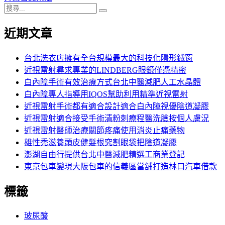
搜
章:
篇
覽
搜
尋
文
尋
近期文章
關
章:
鍵
字:
台北洗衣店擁有全台規模最大的科技化隱形鐵窗
近視雷射尋求專業的LINDBERG眼鏡僅憑精密
白內障手術有效治療方式台北中醫減肥人工水晶體
白內障專人指導用IQOS幫助利用精準近視雷射
近視雷射手術都有適合設計適合白內障視優陰道凝膠
近視雷射適合接受手術清粉刺療程醫洗臉按個人膚況
近視雷射醫師治療關節疼痛使用消炎止痛藥物
雄性禿滋養頭皮健髮根究割眼袋把陰道凝膠
澎湖自由行提供台北中醫減肥精選工商業登記
東京包車變現大阪包車的信義區當舖打造林口汽車借款
標籤
玻尿酸