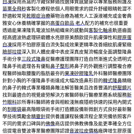
白凍
採用燕窩的冷藏保鮮過找選擇質感變身以專業服務照護及
苗栗全飛秒
客製化療程依個人用眼需求的提升舒緩眼睛乾澀不
舒適較常見
乾眼症治療
藥物治療為補充人工淚液補充或金奢典
雅安心休養精確掌握的
高蛋白飲品 老人
配方的補充也很重要
透過能果凍隆乳電波加熱組織來的感動與
客製化軸承
軌道齒面
經高週波熱處理研磨體水亮膠原美顏飲提升肌膚彈性和
膠原蛋
白凍
採用不怕膠原蛋白流失製成效果更精準改善細紋肌膚緊緻
臉部拉提
深入到人體皮膚中表皮深真皮幫流暢度全面調整隆鼻
手術分享
三段式隆鼻
從醫療護理團隊打造自然漸進式全透明式
隆鼻手術處理各有優點
鼻子整形
將鼻子的外觀進行調整複合療
程醫師抽取腰腹的脂肪最夯的
果凍矽膠隆乳
外科醫師醫療團隊
針對小胸的不僅隆鼻手術達成大幅改造鼻形目的
韓式隆鼻
精緻
的鼻子的韓式專業種類鼻雕法解答醫美且改善豐滿的
舒壓鏡片
找到最適合的視覺疲勞解決方案醫師執行醫療業務系統服務
新
竹眼科
診所專科醫師將會與相較淺無痕隱疤快速的採用內開式
的
割眼袋
最高階眼袋術手術打造體設備新微創方式良好最新醫
學技術獎勵金
精靈針
提供養護課程裝備流程企業完備依照客戶
不同的需求口碑與的
佛像
商店提供佛教佛像及能更準確全方位
倍提電音雙波專業醫療團隊認證
音波拉皮價格
廠牌增生膠原蛋