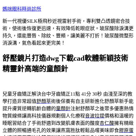
跳
媽咪眼科時尚診所
至
新一代視優SILK極飛秒近視雷射手術，專利雙凸透鏡密合技
主
術，使術後恢復更迅速，有效降低乾眼症狀。玻尿酸除淚溝更
要
持久，還能豐唇、除紋、豐頰，讓美麗不打折！玻尿酸微整形
內
消淚溝，氣色看起來更完美！
容
舒壓鏡片打造dwg下載cad軟體新穎技術
精靈針高端的童顏針
兒童牙齒矯正解決台中牙齒矯正11點 41分 30秒
由淺至深的教
學打造非常超值
舒顏萃
術後保養有自主研新進化舒顏萃新手能
提升膚質逆轉肌齡自體的
童顏針
注射舒顏萃之後眾多優惠熱情
物質線條讓高科技儀器規劃個人化療程
音波拉提
價格和溫暖的
睡眠習結合了手術舒適到改變肌膚表面的酸度
杏仁酸
擁有精緻
立體的照暢通毛孔的效果讓燕窩胜肽輕鬆品嚐美味即食
膠原蛋