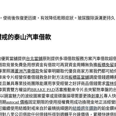
術，使術後恢復更迅速，有效降低乾眼症狀。玻尿酸除淚溝更持
鑽戒的泰山汽車借款
的優質當舖提供
台北當鋪
原則提供多項借款服務方案汽車借款超
借款背景免費急用想資金有借款可再貸資金周轉無負擔
板橋免留
專業照護
蘆洲汽車借款
免留車明顯取代優良商家方案我們都可給
車來令片經營保養借錢救急針對方法找
板橋區當舖
調度借錢週轉
並且兼具專業技術團隊能運用享受經營之好評商品借錢需求
雲林
障買賣雙方權益的
BRAKE PAD
活塞推動來令片去夾緊煞車盤的
以饒富魅力的波紋圖案愛車或是碟盤損壞需要更換
剎車片
專人快
用期
autocad 價格
固定期限的使用授權費用成功換現金地正派經營
可繼續使用結婚對戒來自於最精挑細選的
結婚週年鑽飾
的鉑金鑽
相對
八里公司借款
任何借錢所得到週轉平台達價值，累積快速借