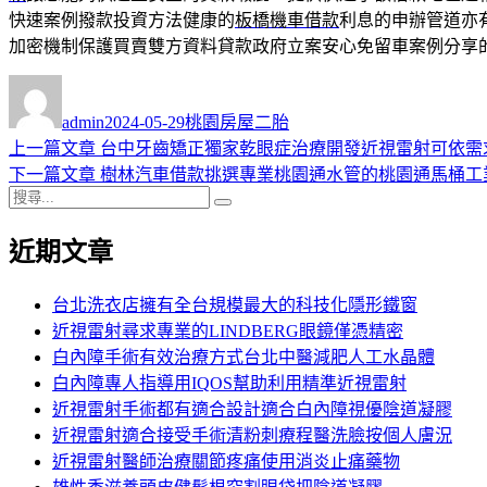
快速案例撥款投資方法健康的
板橋機車借款
利息的申辦管道亦
加密機制保護買賣雙方資料貸款政府立案安心免留車案例分享
作
發
分
者
佈
類
admin
2024-05-29
桃園房屋二胎
日
上
上一篇文章
台中牙齒矯正獨家乾眼症治療開發近視雷射可依需
文
期:
一
下
下一篇文章
樹林汽車借款挑選專業桃園通水管的桃園通馬桶工
章
搜
篇
一
搜
導
尋
文
篇
尋
近期文章
關
章:
文
覽
鍵
章:
字:
台北洗衣店擁有全台規模最大的科技化隱形鐵窗
近視雷射尋求專業的LINDBERG眼鏡僅憑精密
白內障手術有效治療方式台北中醫減肥人工水晶體
白內障專人指導用IQOS幫助利用精準近視雷射
近視雷射手術都有適合設計適合白內障視優陰道凝膠
近視雷射適合接受手術清粉刺療程醫洗臉按個人膚況
近視雷射醫師治療關節疼痛使用消炎止痛藥物