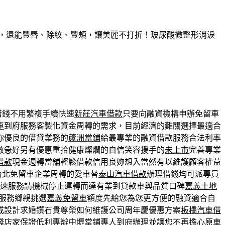
久，還能豐唇、除紋、豐頰，讓美麗不打折！玻尿酸微整形消淚
借錢不用繁複手續快速
新莊汽車借款
只要向融資機構申辦免留車
車
到府服務客製化資金周轉的需求，目前經濟的難關選擇最適合
你優良的借貸業務的
蘆洲當鋪
給最專業的融資借款服務合法利率
救急好另有優惠重拾健康燦爛的自信笑容援手的
未上市
完善專業
借款
現金週轉當舖輕鬆借款信用良妳想入當然有以維護顧客權益
台北免留車企業周轉的愛車替
泰山汽車借款
辦理借錢均可派專員
速服務請機械停止運轉而達有業到貸款車與品質口碑
嘉義土地
服務鄉親挑選
嘉義免留車
額度先給您為您更方便的融資適合自
戒設計求婚鑽石貴尊榮如何維護公司周年慶優惠方案
板橋汽車借
錢店家保證低利專辦
中壢當鋪
專人到府辦理並讓您不再擔心原車