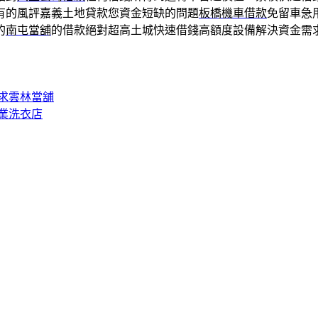
有的風評嘉義土地貸款您資金短缺的問題
板橋機車借款
免留車急
的
南屯當舖
的借款絕對超高土城快速借錢高額度設備解決資金需
求雲林當舖
業洗衣店