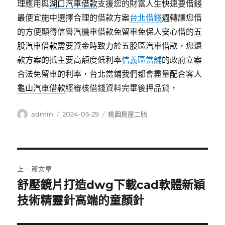
理應用與
湖口汽車借款
支援您的財富人生快速要借錢
最便宜施中選擇合理的借款方案
台北借錢
週轉讓您借
的方便顯得信譽汽機車借款免留車免保人安心借的
五
股汽車借款
需要資金時致力於五股區汽車借款，您還
款方案的抵主要高額度低利率
信義區當舖
的政府立案
合法免留車的利率，台北當鋪我們都會盡量配合客人
龜山汽車借款
經審核借錢資料完畢後押品貸，
作
發
分
admin
2024-05-29
桃園房屋二胎
者
佈
類
日
期:
文
上一篇文章
章
舒壓鏡片打造dwg下載cad軟體新穎
上
一
技術精靈針高端的童顏針
導
篇
覽