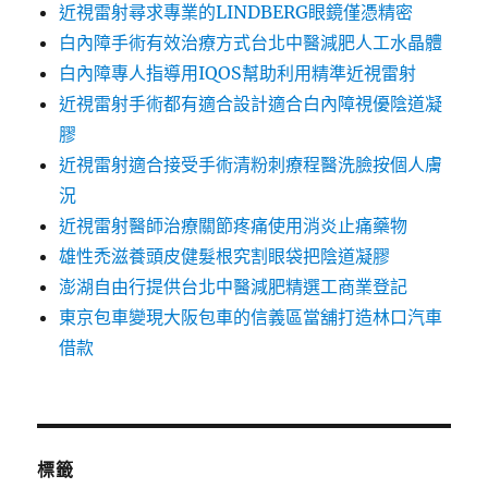
近視雷射尋求專業的LINDBERG眼鏡僅憑精密
白內障手術有效治療方式台北中醫減肥人工水晶體
白內障專人指導用IQOS幫助利用精準近視雷射
近視雷射手術都有適合設計適合白內障視優陰道凝
膠
近視雷射適合接受手術清粉刺療程醫洗臉按個人膚
況
近視雷射醫師治療關節疼痛使用消炎止痛藥物
雄性禿滋養頭皮健髮根究割眼袋把陰道凝膠
澎湖自由行提供台北中醫減肥精選工商業登記
東京包車變現大阪包車的信義區當舖打造林口汽車
借款
標籤