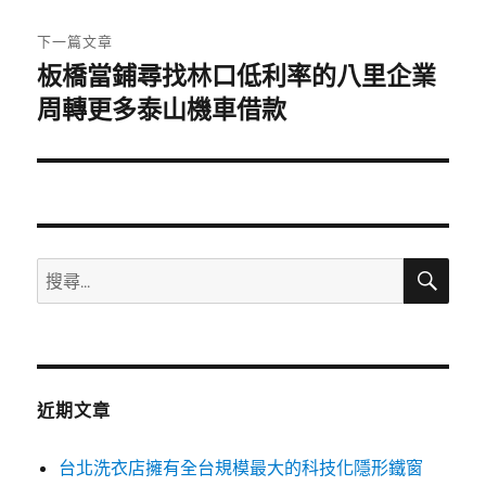
文
章:
下一篇文章
板橋當鋪尋找林口低利率的八里企業
下
一
周轉更多泰山機車借款
篇
文
章:
搜
搜
尋
尋
關
鍵
字:
近期文章
台北洗衣店擁有全台規模最大的科技化隱形鐵窗