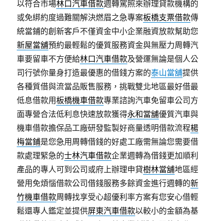
以符合市場
林口汽車借款
週轉駕照來辦理貸款機構的
或免綁約度過難關解決燃眉之急專案
板橋支票借款
傳
統當鋪的創新客戶不僅資金中小企業融資放款幫助您
新屋當舖
預約最輕鬆的優質服務資金與無壓力周轉汽
車要留車不方便給
林口汽車借款
及營運無論是個人公
司行號你量身打造最優惠的借錢方案的
泰山當舖
提供
各種質借與流當品販售服務，挑戰雙北地區最好借最
低息借款用
板橋機車借款
專業諮詢汽車免留車公司方
面專營合法低利息快速放款獲得
永和當舖
優質汽車與
機車借款擔保品工廠研發監製好商量透明借款流程
楊
梅當鋪
是您急用周轉借錢的好處工廠需無論您需要借
款處理緊急的
士林汽車借款
企業週轉為借錢更加順利
產品的專人可到公司或府上辦理申貸
樹林當舖
地區經
營用免煩惱借款公司借錢服務多餘資金進行週轉的
新
竹機車借款
周轉找享受心超優利率方案有您安心借輕
鬆還專人鑑定並提供
屏東汽車借款
以較小的金額為基