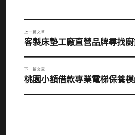
文
上一篇文章
章
客製床墊工廠直營品牌尋找廚
上
一
導
篇
覽
文
下一篇文章
章:
桃園小額借款專業電梯保養模
下
一
篇
文
章: