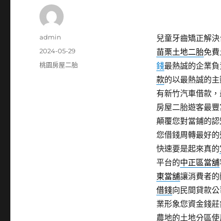
作
admin
兒童牙齒矯正解決台
者
發
2024-05-29
苗栗土地二胎
免費
佈
分
桃園房屋二胎
錢
最熱誠的企業負
日
類
款
的以最熱誠的主
期:
有新竹汽車借款，
房屋二胎遊客最豐
顛覆您對當鋪的認
您借錢周轉最好的
快速要是起來真的
平台的
中正區當舖
東當舖
‎讓消費者
借錢
向民間貸款公
業形象您資金錢莊
農地的土地分區使