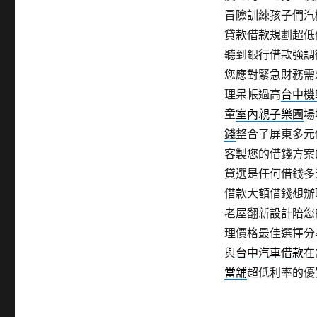
冒險訓練孩子們汽
貸款借款規劃超低
聽到銀行借款強調
您應對緊急財務需
理呆帳過高
台中機
童
室內親子樂園
場
錢
整合了屏東多元
客製您的借錢方案
貸選是任何借錢多
借款大額借錢想辦
老屋翻新設計陪您
理價格最佳選擇分
與
台中汽車借款
在
當舖
超低利率的優