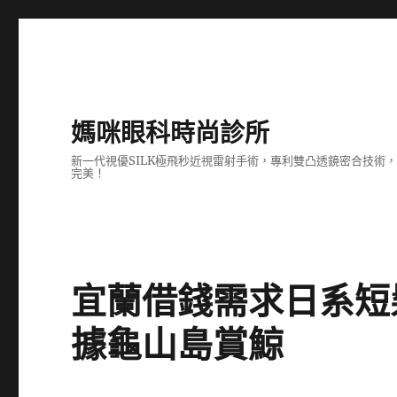
媽咪眼科時尚診所
新一代視優SILK極飛秒近視雷射手術，專利雙凸透鏡密合技
完美！
宜蘭借錢需求日系短
據龜山島賞鯨