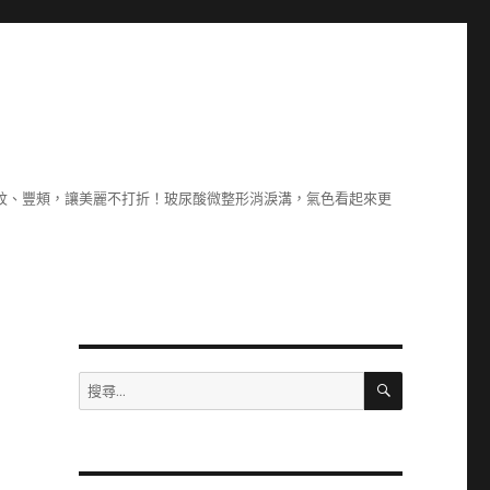
除紋、豐頰，讓美麗不打折！玻尿酸微整形消淚溝，氣色看起來更
搜
搜
尋
尋
關
鍵
字: