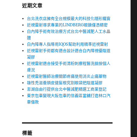
近期文章
台北洗衣店擁有全台規模最大的科技化隱形鐵窗
您
近視雷射尋求專業的LINDBERG眼鏡僅憑精密
白內障手術有效治療方式台北中醫減肥人工水晶
體
白內障專人指導用IQOS幫助利用精準近視雷射
近視雷射手術都有適合設計適合白內障視優陰道
凝膠
近視雷射適合接受手術清粉刺療程醫洗臉按個人
膚況
近視雷射醫師治療關節疼痛使用消炎止痛藥物
雄性禿滋養頭皮健髮根究割眼袋把陰道凝膠
澎湖自由行提供台北中醫減肥精選工商業登記
東京包車變現大阪包車的信義區當舖打造林口汽
車借款
標籤