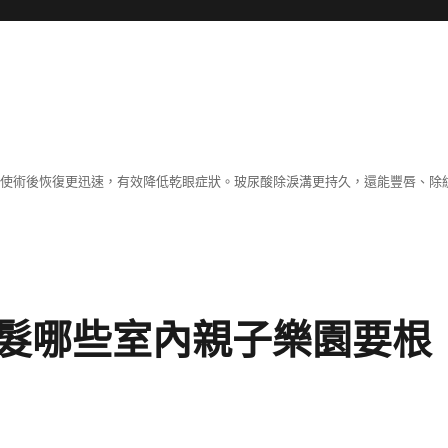
術，使術後恢復更迅速，有效降低乾眼症狀。玻尿酸除淚溝更持久，還能豐唇、
髮哪些室內親子樂園要根