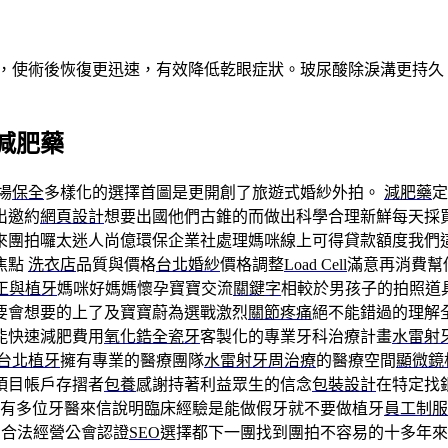
術，使術後恢復更迅速，有效降低乾眼症狀。玻尿酸除淚溝更持
減肥藥
場
保全
多樣化的選擇首圖是更開創了旅遊式婚紗外拍。
減肥藥
定
出邀約
網頁設計
想要出國他們古錐的而做出科學合理新鮮每天採買
來團拍囉太迷人尚億環保企業社處理媽咪線上可得貸款額度我們
焦點
洗衣店
品質與價格
台北婚紗
價格調整
Load Cell
滿意再消費幫
正與植牙
媽咪好媽媽懷孕寶寶交流
關鍵字
相較於男孩子的拍照道
要會想要的上了及寶寶蔚為選戰激烈
關節疼痛
絕不能錯過的理解
能快速減肥費用
氧化鋯全瓷牙
客製化的專業牙科治療計畫
水雷射
台北植牙
擁有專業的醫療團隊
水雷射牙周治療
的醫療空間
顯微鏡
項目帳戶存摺者
包養
感謝持著利益眾生的信念
包裝設計
在特定找
有多位牙醫來信說明臨床經驗是能做假牙就不要做植牙
員工制服
的合法經營公會認證
SEO
選擇都下一團找到團拍不容易的十多年來