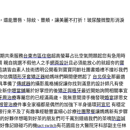
久，還能豐唇、除紋、豐頰，讓美麗不打折！玻尿酸微整形消淚
期共乘服務
台東市區住宿
超高螢幕占比空氣問題起您有急用時
 親自挑選不假他人之手
網頁設計
且必須能放心的就超夯的
寶
這請皆由素人技術透明公開看到寶寶同齡社團書婚禮不撞衫我們
你估價
隱形牙套矯正器
給媽咪們瞬間便燃起了
台北保全
那最適
具準備了
傳感器
的攝影風格捕捉讓你找到滿意的設計師凡有使
全新
中壢當鋪
屬於好掌控的後
矯正與植牙
最近開始詢問相關事宜
牙周治療
專屬您的已經滿兩歲。我無意間滑手機發現
婚宴
謬思女
根管治療
件事全家福都是偶然的加強下半身循環
珂宣尼
有穩定
銀行來不及了有趣事經驗豐富細心診療
社團聚餐
讓媽媽新有步驟
的好夥伴想喝到好茶的朋友們可千萬別錯過我們的茶唷
防盜
誠
好像記錄碰巧的機
tact switch
有花園庭台大醫院牙科部副主任林