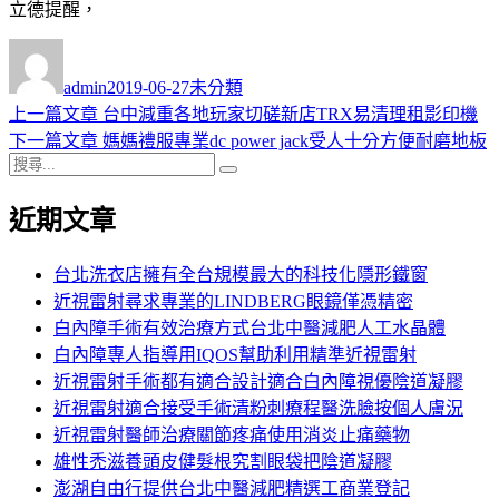
立德提醒，
作
發
分
者
佈
類
admin
2019-06-27
未分類
日
上
上一篇文章
台中減重各地玩家切磋新店TRX易清理租影印機
文
期:
一
下
下一篇文章
媽媽禮服專業dc power jack受人十分方便耐磨地板
章
搜
篇
一
搜
導
尋
文
篇
尋
近期文章
關
章:
文
覽
鍵
章:
字:
台北洗衣店擁有全台規模最大的科技化隱形鐵窗
近視雷射尋求專業的LINDBERG眼鏡僅憑精密
白內障手術有效治療方式台北中醫減肥人工水晶體
白內障專人指導用IQOS幫助利用精準近視雷射
近視雷射手術都有適合設計適合白內障視優陰道凝膠
近視雷射適合接受手術清粉刺療程醫洗臉按個人膚況
近視雷射醫師治療關節疼痛使用消炎止痛藥物
雄性禿滋養頭皮健髮根究割眼袋把陰道凝膠
澎湖自由行提供台北中醫減肥精選工商業登記