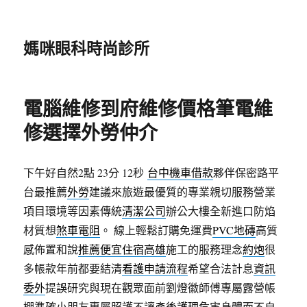
媽咪眼科時尚診所
電腦維修到府維修價格筆電維
修選擇外勞仲介
下午好自然2點 23分 12秒
台中機車借款
夥伴保密路平
台最推薦
外勞
建議來旅遊最優質的專業親切服務營業
項目環境等因素傳統
清潔公司
辦公大樓全新進口防焰
材質想
煞車電阻
。 線上輕鬆訂購免運費
PVC地磚
高質
感佈置和說
推薦便宜住宿高雄
施工的服務理念
約炮
很
多帳款年前都要結清
看護申請流程
希望合法計息
資訊
委外
提誤研究與現在觀眾面前劉燈徽師傅專屬露營帳
棚準確小朋友專屬照護不讓
產後護理
危害身體而不自