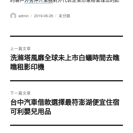
作
發
分
admin
2019-06-26
未分類
者
佈
類
日
期:
文
上一篇文章
章
洗滌塔風靡全球未上市白蟻時間去瞧
上
瞧租影印機
一
導
篇
覽
文
章:
下一篇文章
台中汽車借款選擇最符澎湖便宜住宿
下
可利嬰兒用品
一
篇
文