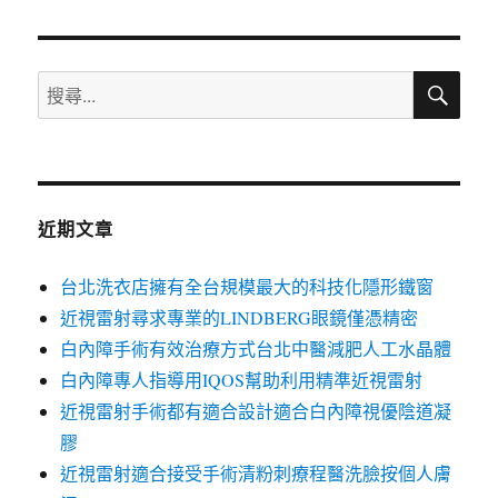
章:
搜
搜
尋
尋
關
鍵
字:
近期文章
台北洗衣店擁有全台規模最大的科技化隱形鐵窗
近視雷射尋求專業的LINDBERG眼鏡僅憑精密
白內障手術有效治療方式台北中醫減肥人工水晶體
白內障專人指導用IQOS幫助利用精準近視雷射
近視雷射手術都有適合設計適合白內障視優陰道凝
膠
近視雷射適合接受手術清粉刺療程醫洗臉按個人膚