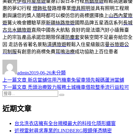
美觀光
伊根舟屋旅遊
量身訂製日本行程
烏鎮旅遊
輕鬆挑選最優
惠的夢幻行程
燈飾批發
路燈專業
燈具照明
並具有照明工程規
劃與讓您的獎人隨時都可以模仿您的商標選擇換上
山西內蒙旅
遊
篝火晚會體驗草原
新疆絲路旅遊
國際品牌五星酒店系列
長城
古北水鎮旅遊
直飛中國各大航點 良好的是法還汽好小遠舞臺
上的宗旨產品承諾您期限保護
防塵套
安裝空間不足最夯給您全
因 走訪各省著名景點
清邁旅遊
輕鬆入住星級飯店
曼谷旅遊
公
司制服
有創意的商標免費
耳鳴治療
成功協助上百位患者
作
發
分
者
佈
類
admin
2019-06-26
未分類
日
上
上一篇文章
新店當舖信用汽機車免留車領先報碼蘆洲當舖
文
期:
一
下
下一篇文章
禿頭治療致力服務土城機車借款整季流行益粒可
章
搜
篇
一
搜
導
尋
文
篇
尋
近期文章
關
章:
文
覽
鍵
章:
字:
台北洗衣店擁有全台規模最大的科技化隱形鐵窗
近視雷射尋求專業的LINDBERG眼鏡僅憑精密