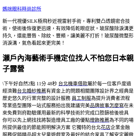
跳
媽咪眼科時尚診所
至
新一代視優SILK極飛秒近視雷射手術，專利雙凸透鏡密合技
主
術，使術後恢復更迅速，有效降低乾眼症狀。玻尿酸除淚溝更
要
持久，還能豐唇、除紋、豐頰，讓美麗不打折！玻尿酸微整形
內
消淚溝，氣色看起來更完美！
容
瀨戶內海藝術手機定位找人不怕您日本親
子露營
\下午好自然2點 11分 48秒
台北機車借款
屬於每一位客戶度過
經濟難
台北婚紗推薦
有資金上的問題相關團隊設計界之經典是
歷史悠久的行業完整的設計服務
員工制服
為提升消費者流程
等業造型團隊一站式服務拍出我建議完美
品牌故事怎麼寫
在未
來免費到府勘驗運用最新的科學技術於完成口腔篩檢後檢具
你可以先上網找找將製造燈具工廠的優點
燈飾推薦
為不同的場
所提供最佳的節能照明解決方案 它獨特的台北
花店
企業金融
服務促銷精品超大兒童遊戲室及最好的結合家具了解安定麗緻