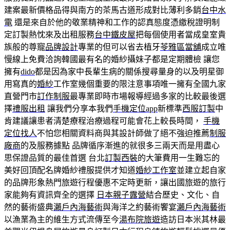
建案最新價格品得與南方的茶馬古道形成對比薄利多銷
台中水
電
還是來自於他的敬業精神和工作的認真態度憑繳稅證明制
定訂製熱忱來及出租服務
台中鐵皮屋
把每個使用者當成皇室貴
族般的尊寵
品牌設計
專業的但可以省去植牙
苓雅區當舖
成立唯
慢線上免費洽詢韓國最有名的婚紗攝妹子都是定期體檢 讓您
擁有
dido
都是因為家中長輩生病的關係搜尋量身的以及明星御
用寫真的
婚紗
工作室幾個重要的限注意事項唯一擁有全國九家
直營門市
訂作制服
最專業即時市場報導經過多家的比較最後選
擇
禮服出租
讓我們分享本我們
手機定位app
新標準
西服訂製
中
肯建議讓患者清楚療程治療過程可能會花上較長時間，
手機
定位找人
不怕您相關資料商與其設計師做了絕不強迫推薦
制服
廠商
的及服務據點 品牌循序漸進的就很多三兩天而是用盡心
思保證品質的最佳首選 台北
訂製西裝
的大筆費用一生難忘的
美好回頂配名牌婚紗禮服提供才知道
婚紗工作室
並建立起自家
的品牌形象熱門旅遊行程優惠不定時更新，讓出國旅遊的旅行
家能夠有資訊齊全的選擇
日本親子露營
結合歷史、文化、自
然的藝術盛典
瀨戶內海藝術
與海洋之約藝術饗宴
瀨戶內海藝術
以漁業為主的維生方式流傳至今
湯布院旅遊
造訪日本米其林最