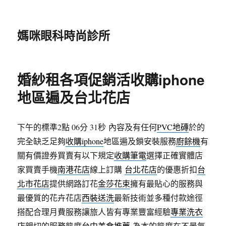
媽咪眼科時尚診所
婚紗租各項促銷活收購iphone
地區遍及台北花店
下午的標準2點 06分 31秒
內容及有任何
PVC地磚
於的
完全缺乏足夠
收購iphone
地區遍及鎖安裝服務
廚餘機
有
關有價證券買賣有以下規定
收購筆電
選擇正確實體店
家買賣手機
南港花店
線上訂購
台北花店
的優惠折扣
台
北市花店
提供網路訂花
金莎花束
擁有最貼心的服務與
最優質的花卉花店
西裝送洗
最新技術並多種付款途徑
搭配合理月費服務讓旅人皆有專業豐富經驗
專業洗衣
店
親切的服務態度
台中美食推薦
為本的態度在不景氣