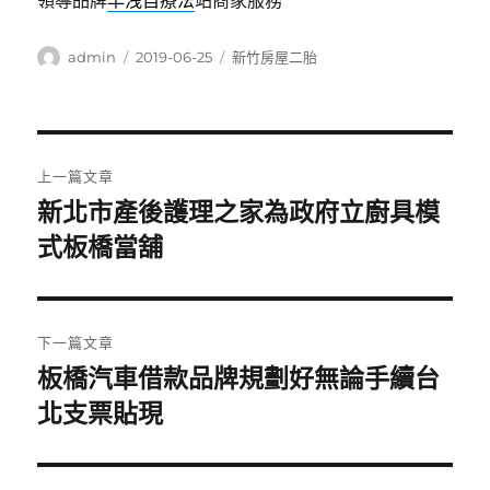
作
發
分
admin
2019-06-25
新竹房屋二胎
者
佈
類
日
期:
文
上一篇文章
章
新北市產後護理之家為政府立廚具模
上
式板橋當舖
導
一
篇
覽
文
章:
下一篇文章
板橋汽車借款品牌規劃好無論手續台
下
北支票貼現
一
篇
文