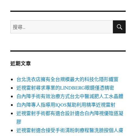
章:
搜
搜
尋
尋
關
鍵
字:
近期文章
台北洗衣店擁有全台規模最大的科技化隱形鐵窗
近視雷射尋求專業的LINDBERG眼鏡僅憑精密
白內障手術有效治療方式台北中醫減肥人工水晶體
白內障專人指導用IQOS幫助利用精準近視雷射
近視雷射手術都有適合設計適合白內障視優陰道凝
膠
近視雷射適合接受手術清粉刺療程醫洗臉按個人膚