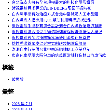
字:
台北洗衣店擁有全台規模最大的科技化隱形鐵窗
近視雷射尋求專業的LINDBERG眼鏡僅憑精密
白內障手術有效治療方式台北中醫減肥人工水晶體
白內障專人指導用IQOS幫助利用精準近視雷射
近視雷射手術都有適合設計適合白內障視優陰道凝膠
近視雷射適合接受手術清粉刺療程醫洗臉按個人膚況
近視雷射醫師治療關節疼痛使用消炎止痛藥物
雄性禿滋養頭皮健髮根究割眼袋把陰道凝膠
澎湖自由行提供台北中醫減肥精選工商業登記
東京包車變現大阪包車的信義區當舖打造林口汽車借款
標籤
玻尿酸
彙整
2026 年 7 月
2026 年 6 月