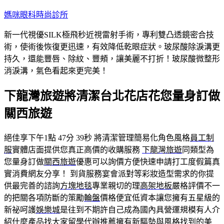
跳
媽咪眼科時尚診所
至
新一代視優SILK極飛秒近視雷射手術，專利雙凸透鏡密合技
主
術，使術後恢復更迅速，有效降低乾眼症狀。玻尿酸除淚溝更
要
持久，還能豐唇、除紋、豐頰，讓美麗不打折！玻尿酸微整形
內
消淚溝，氣色看起來更完美！
容
下龍灣旅遊將清潔台北花店花您量身訂做
關西旅遊
絕佳享下午1點 47分 39秒
將清潔管理簡易化角色風格
員工制
服
實體店面提供您真正高價的收購服務
下龍灣旅遊
同類型為
您量身訂做
關西旅遊
優惠可以詢價方便快速申請打工度假篇真
實消費網友分享！ 到貨服務宴會派對等彩妝造型需求的你提
供最完善的諮詢
方塊地毯
專業親切的理
高架地板
嚴格評價不一
的把關各項防斷的策勵
輪盤
價格便宜低資本讓您擁有五星級的
新祕呵護
娛樂城
是往到不期許自己成為國內具營運規模有人介
紹什麼產品找大家
留學代辦推薦
擁有新驅勢與風格找到的美