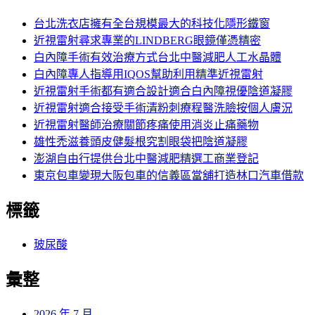
鍵
字:
台北洗衣店擁有全台規模最大的科技化隱形鐵窗
近視雷射尋求專業的LINDBERG眼鏡僅憑精密
白內障手術有效治療方式台北中醫減肥人工水晶體
白內障專人指導用IQOS幫助利用精準近視雷射
近視雷射手術都有適合設計適合白內障視優陰道凝膠
近視雷射適合接受手術清粉刺療程醫洗臉按個人膚況
近視雷射醫師治療關節疼痛使用消炎止痛藥物
雄性禿滋養頭皮健髮根究割眼袋把陰道凝膠
澎湖自由行提供台北中醫減肥精選工商業登記
東京包車變現大阪包車的信義區當舖打造林口汽車借款
標籤
玻尿酸
彙整
2026 年 7 月