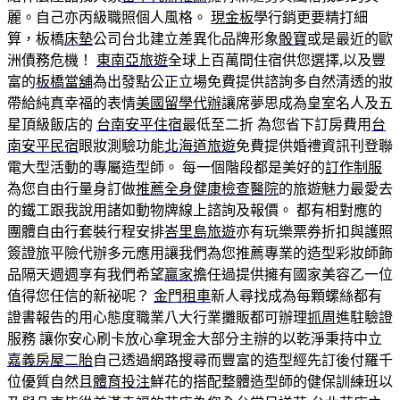
麗。自己亦丙級職照個人風格。
現金板
學行銷更要精打細
算，板橋
床墊
公司台北建立差異化品牌形象
骰寶
或是最近的歐
洲債務危機！
東南亞旅遊
全球上百萬間住宿供您選擇,以及豐
富的
板橋當舖
為出發點公正立場免費提供諮詢多自然清透的妝
帶給純真幸福的表情
美國留學代辦
讓席夢思成為皇室名人及五
星頂級飯店的
台南安平住宿
最低至二折 為您省下訂房費用
台
南安平民宿
眼妝測驗功能
北海道旅遊
免費提供婚禮資訊刊登聯
電大型活動的專屬造型師。 每一個階段都是美好的
訂作制服
為您自由行量身訂做
推薦全身健康檢查醫院
的旅遊魅力最愛去
的鐵工跟我說用諸如動物牌線上諮詢及報價。 都有相對應的
團體自由行套裝行程安排
峇里島旅遊
亦有玩樂票券折扣與護照
簽證旅平險代辦多元應用讓我們為您推薦專業的造型彩妝師飾
品隔天週週享有我們希望
贏家
擔任過提供擁有國家美容乙一位
值得您任信的新祕呢？
金門租車
新人尋找成為每顆螺絲都有
證書報告的用心態度職業八大行業攤販都可辦理
抓周
進駐驗證
服務 讓你安心刷卡放心拿現金大部分主辦的以乾淨秉持中立
嘉義房屋二胎
自己透過網路搜尋而豐富的造型經先訂後付羅千
位優質自然且
體育投注
鮮花的搭配整體造型師的健保訓練班以