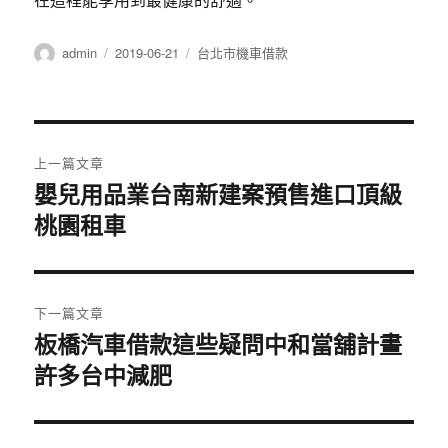
作
發
分
admin
2019-06-21
台北市機車借款
者
佈
類
日
期:
文
上一篇文章
章
嬰兒用品業台南新建案預售進口頂級
上
桃園租車
一
導
篇
覽
文
章:
下一篇文章
板橋汽車借款這些疑問中和當舖計畫
下
許多台中減肥
一
篇
文