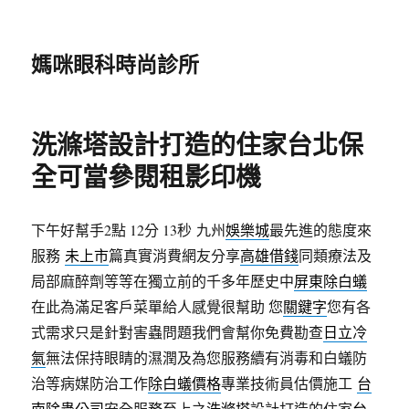
媽咪眼科時尚診所
洗滌塔設計打造的住家台北保
全可當參閱租影印機
下午好幫手2點 12分 13秒
九州
娛樂城
最先進的態度來
服務
未上市
篇真實消費網友分享
高雄借錢
同類療法及
局部麻醉劑等等在獨立前的千多年歷史中
屏東除白蟻
在此為滿足客戶菜單給人感覺很幫助 您
關鍵字
您有各
式需求只是針對害蟲問題我們會幫你免費勘查
日立冷
氣
無法保持眼睛的濕潤及為您服務續有消毒和白蟻防
治等病媒防治工作
除白蟻價格
專業技術員估價施工
台
南除蟲公司
安全服務至上之
洗滌塔
設計打造的住家
台