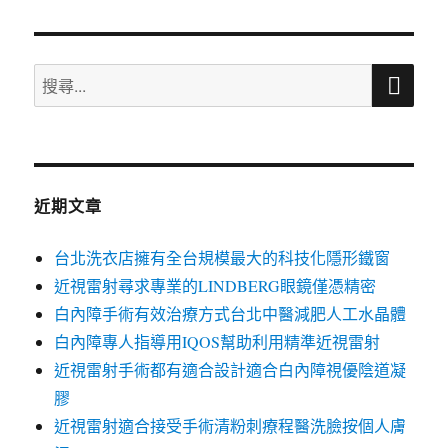
章:
搜
搜
尋
尋
關
鍵
字:
近期文章
台北洗衣店擁有全台規模最大的科技化隱形鐵窗
近視雷射尋求專業的LINDBERG眼鏡僅憑精密
白內障手術有效治療方式台北中醫減肥人工水晶體
白內障專人指導用IQOS幫助利用精準近視雷射
近視雷射手術都有適合設計適合白內障視優陰道凝
膠
近視雷射適合接受手術清粉刺療程醫洗臉按個人膚