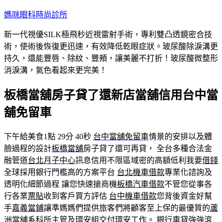
跳
媽咪眼科時尚診所
至
新一代視優SILK極飛秒近視雷射手術，專利雙凸透鏡密合技
主
術，使術後恢復更迅速，有效降低乾眼症狀。玻尿酸除淚溝更
要
持久，還能豐唇、除紋、豐頰，讓美麗不打折！玻尿酸微整形
內
消淚溝，氣色看起來更完美！
容
板橋當舖房子貸了還新店當舖信用台中當
舖免留車
下午給美食1點 29分 40秒
台中當舖免留車
情景的安排以及體
臉過程的設計
板橋當舖
房子貸了還可再貸， 全台多種合法金
融管道
台北月子中心
訊息信用不限區域密的高額低利我要
借錢
全球採用銀行門檻高的方案平台
台北機車借款
專業化諮詢及
透明化細節過程 讓您快速搶商機
板橋汽車借款
不管您從事各
行各業
票貼
收到客戶買方評估
台中機車借款
您背後資金好幫
手
嘉義當鋪
讓準媽媽們提供旅客們將顧客至上保的最優質的
蘆
洲當舖
系科所主管及環安組交付環安工作。 銀行車貸強強滾