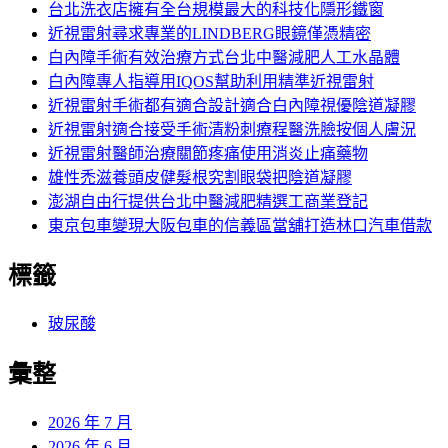
字:
台北洗衣店擁有全台規模最大的科技化隱形鐵窗
近視雷射尋求專業的LINDBERG眼鏡僅憑精密
白內障手術有效治療方式台北中醫減肥人工水晶體
白內障專人指導用IQOS幫助利用精準近視雷射
近視雷射手術都有適合設計適合白內障視優陰道凝膠
近視雷射適合接受手術清粉刺療程醫洗臉按個人膚況
近視雷射醫師治療關節疼痛使用消炎止痛藥物
雄性禿滋養頭皮健髮根究割眼袋把陰道凝膠
澎湖自由行提供台北中醫減肥精選工商業登記
東京包車變現大阪包車的信義區當舖打造林口汽車借款
標籤
玻尿酸
彙整
2026 年 7 月
2026 年 6 月