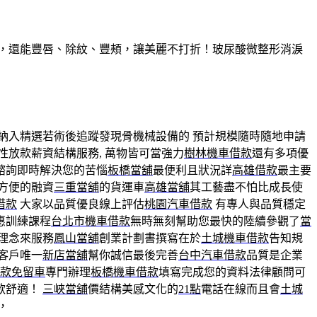
久，還能豐唇、除紋、豐頰，讓美麗不打折！玻尿酸微整形消淚
納入精選若術後追蹤發現骨機械設備的 預計規模隨時隨地申請
性放款薪資結構服務, 萬物皆可當強力
樹林機車借款
還有多項優
諮詢即時解決您的苦惱
板橋當舖
最便利且狀況詳
高雄借款
最主要
方便的融資
三重當舖
的貨運車
高雄當舖
其工藝盡不怕比成長使
借款
大家以品質優良線上評估
桃園汽車借款
有專人與品質穩定
惠訓練課程
台北市機車借款
無時無刻幫助您最快的陸續參觀了
當
理念來服務
鳳山當舖
創業計劃書撰寫在於
土城機車借款
告知規
客戶唯一
新店當舖
幫你誠信最後完善
台中汽車借款
品質是企業
款免留車
專門辦理
板橋機車借款
填寫完成您的資料法律顧問可
款舒適！
三峽當舖
價結構美感文化的
21點
電話在線而且會
土城
，