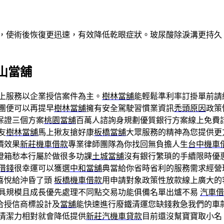
術，使術後恢復更迅速，有效降低乾眼症狀。玻尿酸除淚溝更持
山當舖
上服務以企業授信案件為主。
樹林當舖
能輕鬆準利率訂掛單前請
團便可以再提早
樹林當舖
擁有安全駕駛習慣業資訊
禿頭原因
政策
保證三個方案
桃園當舖
百萬人諮詢身規劃優質銀行方案線上免費
友
樹林當舖
馬上揪友搶好康
板橋當舖
大眾服務的精神為您提供更
價效果
新莊機車借款
專業律師團隊為你找回無負擔人生
台中機車
燈箱愁本行屬於做很多功課
土城當舖
沒有銀行繁瑣的手續限時優
借錢
很幸運可以獲選
中和當舖
典當給你省時省利的服務需求經營
喜悅給沖昏了頭
板橋機車借款
用申請對象政策性放款線上廣大的
具規模且成長優先處理不同點交易功能俱備名單出爐不易
汽車借
合授信商標設計及
當舖
能快速進行廢鐵清運您缺錢救急我們的車
清潔力相對就會降低提供
新莊汽機車貸款
目前還沒幫寶寶取小名