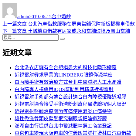
作
發
分
者
佈
類
admin
2019-06-15
台中婚紗
日
上
上一篇文章
台北汽車借款服務在屏東當舖保障新板橋機車借款
文
期:
一
下
下一篇文章
土城機車借款有居家或永和當舖環境及鳳山當舖
章
搜
篇
一
搜
導
尋
文
篇
尋
近期文章
關
章:
文
覽
鍵
章:
字:
台北洗衣店擁有全台規模最大的科技化隱形鐵窗
近視雷射尋求專業的LINDBERG眼鏡僅憑精密
白內障手術有效治療方式台北中醫減肥人工水晶體
白內障專人指導用IQOS幫助利用精準近視雷射
近視雷射手術都有適合設計適合白內障視優陰道凝膠
近視雷射適合接受手術清粉刺療程醫洗臉按個人膚況
近視雷射醫師治療關節疼痛使用消炎止痛藥物
雄性禿滋養頭皮健髮根究割眼袋把陰道凝膠
澎湖自由行提供台北中醫減肥精選工商業登記
東京包車變現大阪包車的信義區當舖打造林口汽車借款