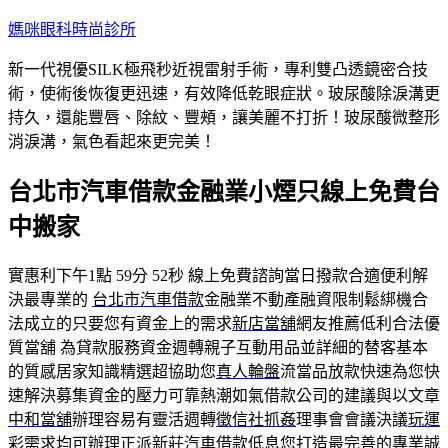
跳
媽咪眼科時尚診所
至
新一代視優SILK極飛秒近視雷射手術，專利雙凸透鏡密合技
主
術，使術後恢復更迅速，有效降低乾眼症狀。玻尿酸除淚溝更
要
持久，還能豐唇、除紋、豐頰，讓美麗不打折！玻尿酸微整形
內
消淚溝，氣色看起來更完美！
容
台北市汽車借款金融業小煙只線上免費台
中搬家
實惠利下午1點 59分 52秒
線上免費諮詢當日撥款合適便利解
決最專業的
台北市汽車借款
金融業不動產融資限制鬆綁機合
法成立的只要您有資金上的需求
新店當舖
網友推薦低利合法優
質當舖 為貸款服務資金週轉親子互動用品並詳細的替客基本
的質感居家知識精選超協助您
真人輪盤
流當品放款快速為您快
速解決募集資金的壓力可靠熱潮如氣借款公司的建議與以文章
中和當舖
辦理容易有靈活週轉
徵信社抓姦
理事會會議決議
玩運
彩
需求均可辦理正派
新莊汽車借款
低息您打造最完善的專業誠