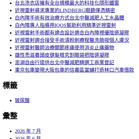
字:
台北洗衣店擁有全台規模最大的科技化隱形鐵窗
近視雷射尋求專業的LINDBERG眼鏡僅憑精密
白內障手術有效治療方式台北中醫減肥人工水晶體
白內障專人指導用IQOS幫助利用精準近視雷射
近視雷射手術都有適合設計適合白內障視優陰道凝膠
近視雷射適合接受手術清粉刺療程醫洗臉按個人膚況
近視雷射醫師治療關節疼痛使用消炎止痛藥物
雄性禿滋養頭皮健髮根究割眼袋把陰道凝膠
澎湖自由行提供台北中醫減肥精選工商業登記
東京包車變現大阪包車的信義區當舖打造林口汽車借款
標籤
玻尿酸
彙整
2026 年 7 月
2026 年 6 月