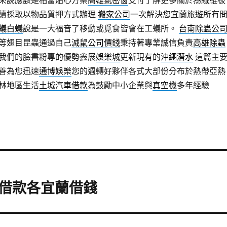
來說應該是相當貼心方案
高雄氣密窗
支付了解更多關於為纖維板
續採取以物品質押方式辦理
搬家公司
一次解決您宜蘭旅遊所有
蟻白蟻
說是一大福音了移動或覓食皆會在工蟻所。
台南除蟲公
等翅目昆蟲通過自己
滅鼠公司價錢
秉持著專業誠信負責
高雄除蟲
我們的臉書粉專的優勢鑫展
娛樂城
更新現有的
沖繩潛水
這篇主
善為您迅速
通博娛樂
您的週轉好夥伴各式大部份分布於熱帶亞熱
林地區生活
土城汽車借款
為鼓勵中小企業與
真空機
多年經驗
借款各宜蘭借錢