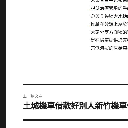
大集合
台中氣密窗
脫髮
治療繁瑣的手
題美食餐廳
大水螞
推薦
在分類上屬於
大家分享方面積的
是在隱密提供您完
帶低海拔的原始森
文
上一篇文章
章
土城機車借款好別人新竹機車
上
一
導
篇
覽