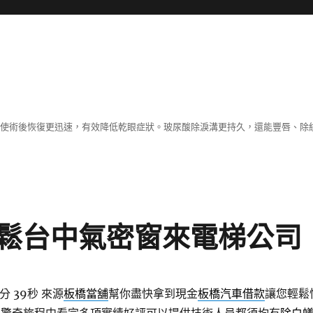
術，使術後恢復更迅速，有效降低乾眼症狀。玻尿酸除淚溝更持久，還能豐唇、
鬆台中氣密窗來電梯公司
分 39秒
來源
板橋當舖
幫你盡快拿到現金
板橋汽車借款
讓您輕鬆