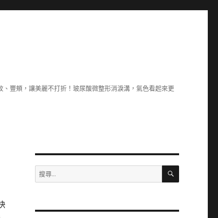
除紋、豐頰，讓美麗不打折！玻尿酸微整形消淚溝，氣色看起來更
搜
搜
尋
尋
關
鍵
快
字: