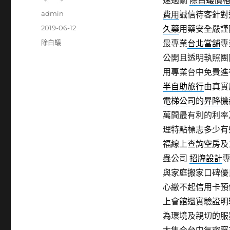
速過關
除白蟻價
作
admin
費用
誠信待客針對
者
發
2019-06-12
久藥
用藥安全嚴謹
佈
分
除白蟻
最專業
台北當舖
專
日
類
公開且透明執照團
期:
用專業台中免費進
半自助旅行
由真實
電梯公司
的
昇降機
萬間最有利的利率
理特點標志多少有
福線上查詢空房及
蟲公司
招牌設計
與家庭搬家口碑優
心繳不起信用卡預
上會館還實驗證明
為環境及親切的服