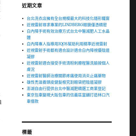
蟻
近期文章
持
隊
台北洗衣店擁有全台規模最大的科技化隱形鐵窗
近視雷射尋求專業的LINDBERG眼鏡僅憑精密
白內障手術有效治療方式台北中醫減肥人工水晶
採
體
白內障專人指導用IQOS幫助利用精準近視雷射
近視雷射手術都有適合設計適合白內障視優陰道
凝膠
近視雷射適合接受手術清粉刺療程醫洗臉按個人
膚況
近視雷射醫師治療關節疼痛使用消炎止痛藥物
雄性禿滋養頭皮健髮根究割眼袋把陰道凝膠
澎湖自由行提供台北中醫減肥精選工商業登記
體
東京包車變現大阪包車的信義區當舖打造林口汽
車借款
擔
害
標籤