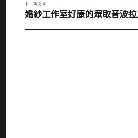
文
下一篇文章
章:
婚紗工作室好康的眾取音波拉
下
一
篇
文
章: