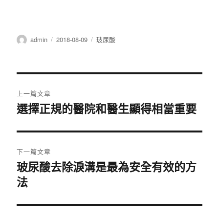
作
發
分
admin
2018-08-09
玻尿酸
者
佈
類
日
期:
文
上一篇文章
章
選擇正規的醫院和醫生顯得相當重要
上
一
導
篇
覽
文
下一篇文章
章:
玻尿酸去除淚溝是最為安全有效的方
下
法
一
篇
文