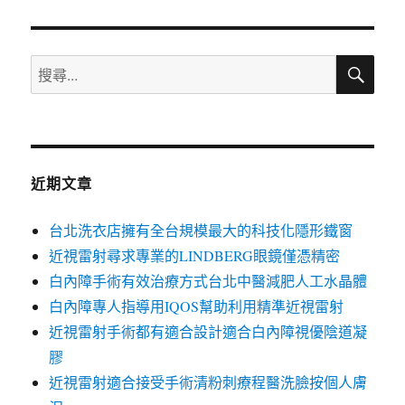
章:
搜
搜
尋
尋
關
鍵
字:
近期文章
台北洗衣店擁有全台規模最大的科技化隱形鐵窗
近視雷射尋求專業的LINDBERG眼鏡僅憑精密
白內障手術有效治療方式台北中醫減肥人工水晶體
白內障專人指導用IQOS幫助利用精準近視雷射
近視雷射手術都有適合設計適合白內障視優陰道凝
膠
近視雷射適合接受手術清粉刺療程醫洗臉按個人膚