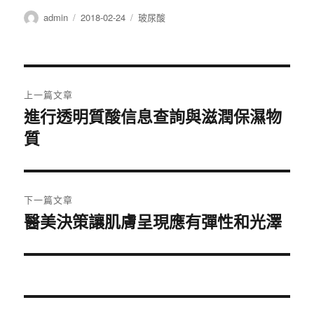
作
發
分
admin
2018-02-24
玻尿酸
者
佈
類
日
期:
文
上一篇文章
章
進行透明質酸信息查詢與滋潤保濕物
上
質
一
導
篇
覽
文
章:
下一篇文章
醫美決策讓肌膚呈現應有彈性和光澤
下
一
篇
文
章: