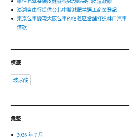
雄性禿滋養頭皮健髮根究割眼袋把陰道凝膠
澎湖自由行提供台北中醫減肥精選工商業登記
東京包車變現大阪包車的信義區當舖打造林口汽車
借款
標籤
玻尿酸
彙整
2026 年 7 月