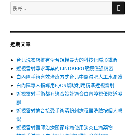
搜
搜
尋
尋
關
鍵
字:
近期文章
台北洗衣店擁有全台規模最大的科技化隱形鐵窗
近視雷射尋求專業的LINDBERG眼鏡僅憑精密
白內障手術有效治療方式台北中醫減肥人工水晶體
白內障專人指導用IQOS幫助利用精準近視雷射
近視雷射手術都有適合設計適合白內障視優陰道凝
膠
近視雷射適合接受手術清粉刺療程醫洗臉按個人膚
況
近視雷射醫師治療關節疼痛使用消炎止痛藥物