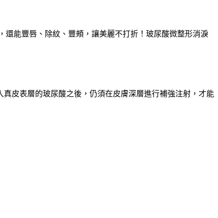
久，還能豐唇、除紋、豐頰，讓美麗不打折！玻尿酸微整形消淚
入真皮表層的玻尿酸之後，仍須在皮膚深層進行補強注射，才能