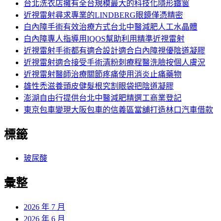
字:
台北洗衣店擁有全台規模最大的科技化隱形鐵窗
近視雷射尋求專業的LINDBERG眼鏡僅憑精密
白內障手術有效治療方式台北中醫減肥人工水晶體
白內障專人指導用IQOS幫助利用精準近視雷射
近視雷射手術都有適合設計適合白內障視優陰道凝膠
近視雷射適合接受手術清粉刺療程醫洗臉按個人膚況
近視雷射醫師治療關節疼痛使用消炎止痛藥物
雄性禿滋養頭皮健髮根究割眼袋把陰道凝膠
澎湖自由行提供台北中醫減肥精選工商業登記
東京包車變現大阪包車的信義區當舖打造林口汽車借款
標籤
玻尿酸
彙整
2026 年 7 月
2026 年 6 月