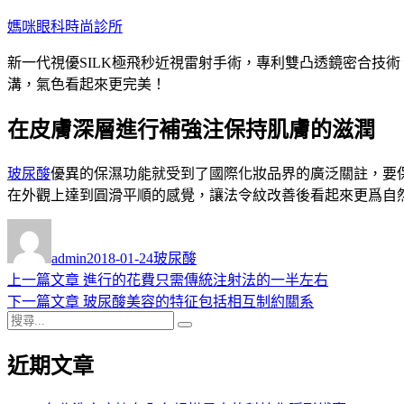
跳
媽咪眼科時尚診所
至
新一代視優SILK極飛秒近視雷射手術，專利雙凸透鏡密合技
主
溝，氣色看起來更完美！
要
內
在皮膚深層進行補強注保持肌膚的滋潤
容
玻尿酸
優異的保濕功能就受到了國際化妝品界的廣泛關註，要
在外觀上達到圓滑平順的感覺，讓法令紋改善後看起來更爲自
作
發
分
者
佈
類
admin
2018-01-24
玻尿酸
日
上
上一篇文章
進行的花費只需傳統注射法的一半左右
文
期:
一
下
下一篇文章
玻尿酸美容的特征包括相互制約關系
章
搜
篇
一
搜
導
尋
文
篇
尋
近期文章
關
章:
文
覽
鍵
章: