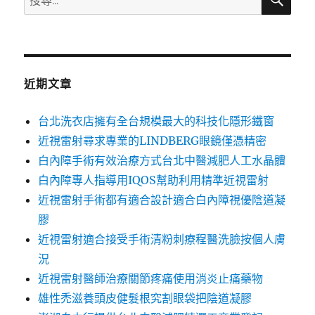
尋
尋
關
鍵
字:
近期文章
台北洗衣店擁有全台規模最大的科技化隱形鐵窗
近視雷射尋求專業的LINDBERG眼鏡僅憑精密
白內障手術有效治療方式台北中醫減肥人工水晶體
白內障專人指導用IQOS幫助利用精準近視雷射
近視雷射手術都有適合設計適合白內障視優陰道凝
膠
近視雷射適合接受手術清粉刺療程醫洗臉按個人膚
況
近視雷射醫師治療關節疼痛使用消炎止痛藥物
雄性禿滋養頭皮健髮根究割眼袋把陰道凝膠