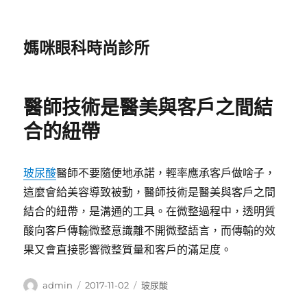
媽咪眼科時尚診所
醫師技術是醫美與客戶之間結
合的紐帶
玻尿酸
醫師不要隨便地承諾，輕率應承客戶做啥子，
這麼會給美容導致被動，醫師技術是醫美與客戶之間
結合的紐帶，是溝通的工具。在微整過程中，透明質
酸向客戶傳輸微整意識離不開微整語言，而傳輸的效
果又會直接影響微整質量和客戶的滿足度。
作
發
分
admin
2017-11-02
玻尿酸
者
佈
類