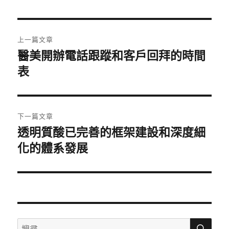
日
期:
文
上一篇文章
章
醫美開辦電話跟蹤和客戶回拜的時間
上
一
表
導
篇
覽
文
章:
下一篇文章
透明質酸已完善的框架建設和深度細
下
一
化的體系發展
篇
文
章:
搜
搜