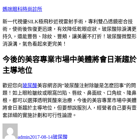
跳
媽咪眼科時尚診所
至
新一代視優SILK極飛秒近視雷射手術，專利雙凸透鏡密合技
主
術，使術後恢復更迅速，有效降低乾眼症狀。玻尿酸除淚溝更
要
持久，還能豐唇、除紋、豐頰，讓美麗不打折！玻尿酸微整形
內
消淚溝，氣色看起來更完美！
容
今後的美容專業市場中美體將會日漸趨於
主導地位
歡迎您向
玻尿酸
美容網咨詢“玻尿酸注射除皺是怎麽回事”的問
題！如上眼睑皺紋或眼窩凹陷、唇紋、鼻面紋、口角紋、隆鼻
根，都可以選擇透明質酸來治療，今後的美容專業市場中美體
將會日漸趨於主導地位，但要想說服別人，經營者自己要有壹
套詳細的實施計劃和可行性論證。
作
發
分
者
佈
類
admin
2017-08-14
玻尿酸