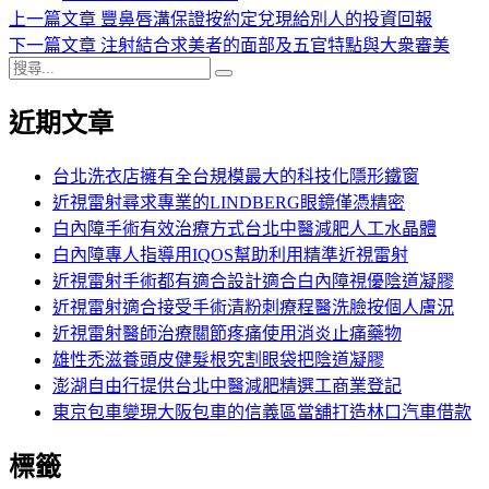
日
上
上一篇文章
豐鼻唇溝保證按約定兌現給別人的投資回報
文
期:
一
下
下一篇文章
注射結合求美者的面部及五官特點與大衆審美
章
搜
篇
一
搜
導
尋
文
篇
尋
近期文章
關
章:
文
覽
鍵
章:
字:
台北洗衣店擁有全台規模最大的科技化隱形鐵窗
近視雷射尋求專業的LINDBERG眼鏡僅憑精密
白內障手術有效治療方式台北中醫減肥人工水晶體
白內障專人指導用IQOS幫助利用精準近視雷射
近視雷射手術都有適合設計適合白內障視優陰道凝膠
近視雷射適合接受手術清粉刺療程醫洗臉按個人膚況
近視雷射醫師治療關節疼痛使用消炎止痛藥物
雄性禿滋養頭皮健髮根究割眼袋把陰道凝膠
澎湖自由行提供台北中醫減肥精選工商業登記
東京包車變現大阪包車的信義區當舖打造林口汽車借款
標籤