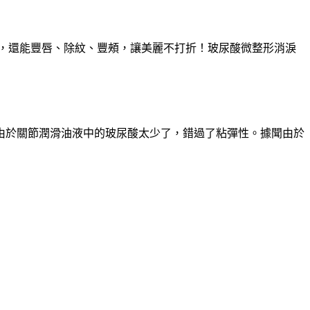
久，還能豐唇、除紋、豐頰，讓美麗不打折！玻尿酸微整形消淚
由於關節潤滑油液中的玻尿酸太少了，錯過了粘彈性。據聞由於