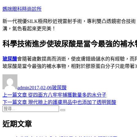
跳
媽咪眼科時尚診所
至
新一代視優SILK極飛秒近視雷射手術，專利雙凸透鏡密合技
主
溝，氣色看起來更完美！
要
內
科學技術進步使玻尿酸是當今最強的補水
容
玻尿酸
會隨著歲數提高而消逝，使皮膚錯過儲水的有經驗，而
玻尿酸是當今最強的補水事物，相對於膠原蛋白分子只能帶著30
作
發
分
者
佈
類
admin
2017-02-06
玻尿酸
日
上
上一篇文章
從四面方八牢牢捕獲數量多的水分子
文
期:
一
下
下一篇文章
現代臉上的護膚用品中也添加了透明質酸
章
搜
篇
一
搜
導
尋
文
篇
尋
近期文章
關
章:
文
覽
鍵
章: