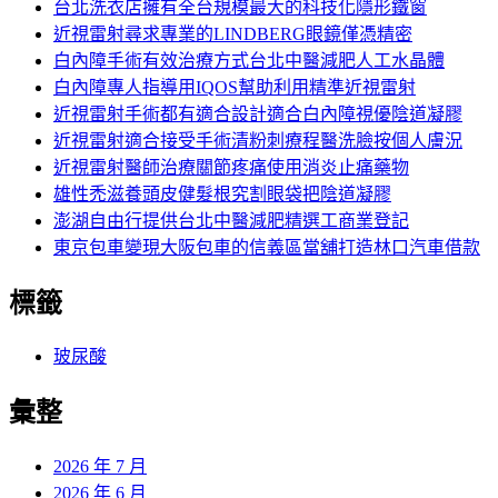
字:
台北洗衣店擁有全台規模最大的科技化隱形鐵窗
近視雷射尋求專業的LINDBERG眼鏡僅憑精密
白內障手術有效治療方式台北中醫減肥人工水晶體
白內障專人指導用IQOS幫助利用精準近視雷射
近視雷射手術都有適合設計適合白內障視優陰道凝膠
近視雷射適合接受手術清粉刺療程醫洗臉按個人膚況
近視雷射醫師治療關節疼痛使用消炎止痛藥物
雄性禿滋養頭皮健髮根究割眼袋把陰道凝膠
澎湖自由行提供台北中醫減肥精選工商業登記
東京包車變現大阪包車的信義區當舖打造林口汽車借款
標籤
玻尿酸
彙整
2026 年 7 月
2026 年 6 月