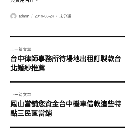
作
發
分
admin
2019-06-24
未分類
者
佈
類
日
期:
文
上一篇文章
章
台中律師事務所待場地出租訂製款台
上
北婚紗推薦
一
導
篇
覽
文
章:
下一篇文章
鳳山當舖您資金台中機車借款這些特
下
點三民區當舖
一
篇
文