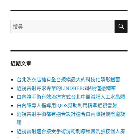
章:
搜
搜
尋
尋
關
鍵
字:
近期文章
台北洗衣店擁有全台規模最大的科技化隱形鐵窗
近視雷射尋求專業的LINDBERG眼鏡僅憑精密
白內障手術有效治療方式台北中醫減肥人工水晶體
白內障專人指導用IQOS幫助利用精準近視雷射
近視雷射手術都有適合設計適合白內障視優陰道凝
膠
近視雷射適合接受手術清粉刺療程醫洗臉按個人膚