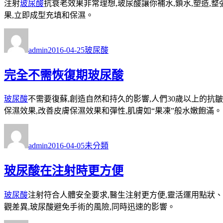
注射
玻尿酸
抗衰老效果非常理想,玻尿酸讓你補水,鎖水,塑造,
果,立即成型充填和保濕。
作
發
分
者
佈
類
admin
2016-04-25
玻尿酸
日
期:
完全不需恢復期玻尿酸
玻尿酸
不需要復蘇,創造自然和持久的影響,人們30歲以上的
保濕效果,改善皮膚保濕效果和彈性,肌膚如“果凍”般水嫩飽滿。
作
發
分
者
佈
類
admin
2016-04-05
未分類
日
期:
玻尿酸在注射時更方便
玻尿酸
注射符合人體安全要求,醫生注射更方便,靈活運用點狀
觀差異,玻尿酸避免手術的風險,同時迅速的影響。