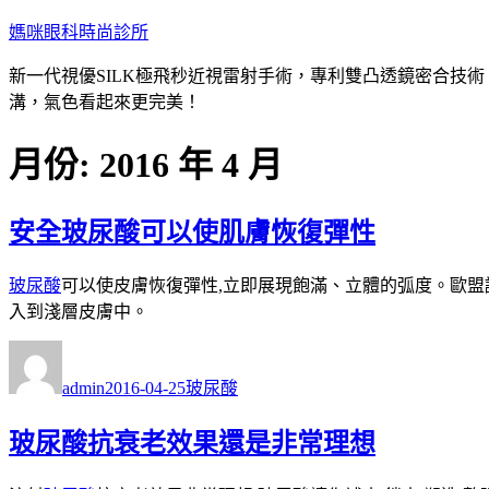
跳
媽咪眼科時尚診所
至
新一代視優SILK極飛秒近視雷射手術，專利雙凸透鏡密合技
主
溝，氣色看起來更完美！
要
內
月份:
2016 年 4 月
容
安全玻尿酸可以使肌膚恢復彈性
玻尿酸
可以使皮膚恢復彈性,立即展現飽滿、立體的弧度。歐盟
入到淺層皮膚中。
作
發
分
者
佈
類
admin
2016-04-25
玻尿酸
日
期:
玻尿酸抗衰老效果還是非常理想