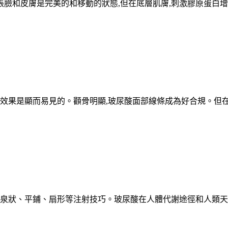
整張臉和皮膚是完美的和移動的狀態,但在底層肌膚,刺激膠原蛋白
抗皺效果是顯而易見的。顴骨明顯,玻尿酸面部線條成為好合規。但
、泉狀、平鋪、扇形等注射技巧。玻尿酸在人體代謝途徑和人類天