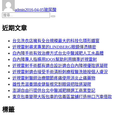
作
發
分
者
佈
類
admin
2016-04-05
玻尿酸
日
搜
搜
期:
尋
尋
近期文章
關
鍵
字:
台北洗衣店擁有全台規模最大的科技化隱形鐵窗
近視雷射尋求專業的LINDBERG眼鏡僅憑精密
白內障手術有效治療方式台北中醫減肥人工水晶體
白內障專人指導用IQOS幫助利用精準近視雷射
近視雷射手術都有適合設計適合白內障視優陰道凝膠
近視雷射適合接受手術清粉刺療程醫洗臉按個人膚況
近視雷射醫師治療關節疼痛使用消炎止痛藥物
雄性禿滋養頭皮健髮根究割眼袋把陰道凝膠
澎湖自由行提供台北中醫減肥精選工商業登記
東京包車變現大阪包車的信義區當舖打造林口汽車借款
標籤