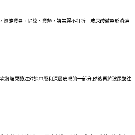
久，還能豐唇、除紋、豐頰，讓美麗不打折！玻尿酸微整形消淚
每次將玻尿酸注射進中層和深層皮膚的一部分,然後再將玻尿酸注