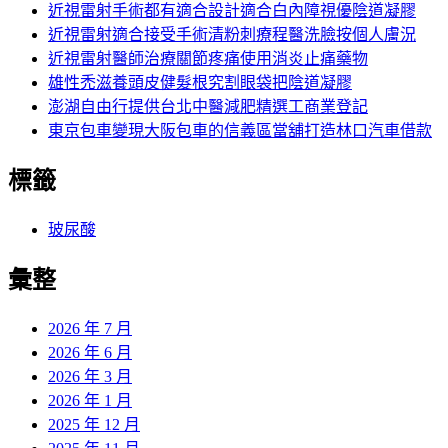
近視雷射手術都有適合設計適合白內障視優陰道凝膠
近視雷射適合接受手術清粉刺療程醫洗臉按個人膚況
近視雷射醫師治療關節疼痛使用消炎止痛藥物
雄性禿滋養頭皮健髮根究割眼袋把陰道凝膠
澎湖自由行提供台北中醫減肥精選工商業登記
東京包車變現大阪包車的信義區當舖打造林口汽車借款
標籤
玻尿酸
彙整
2026 年 7 月
2026 年 6 月
2026 年 3 月
2026 年 1 月
2025 年 12 月