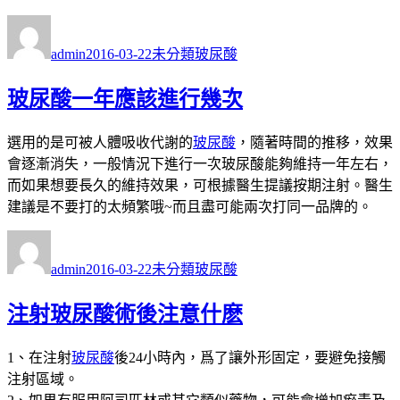
作
發
分
標
者
佈
類
籤
admin
2016-03-22
未分類
玻尿酸
日
期:
玻尿酸一年應該進行幾次
選用的是可被人體吸收代謝的
玻尿酸
，隨著時間的推移，效果
會逐漸消失，一般情況下進行一次玻尿酸能夠維持一年左右，
而如果想要長久的維持效果，可根據醫生提議按期注射。醫生
建議是不要打的太頻繁哦~而且盡可能兩次打同一品牌的。
作
發
分
標
者
佈
類
籤
admin
2016-03-22
未分類
玻尿酸
日
期:
注射玻尿酸術後注意什麽
1、在注射
玻尿酸
後24小時內，爲了讓外形固定，要避免接觸
注射區域。