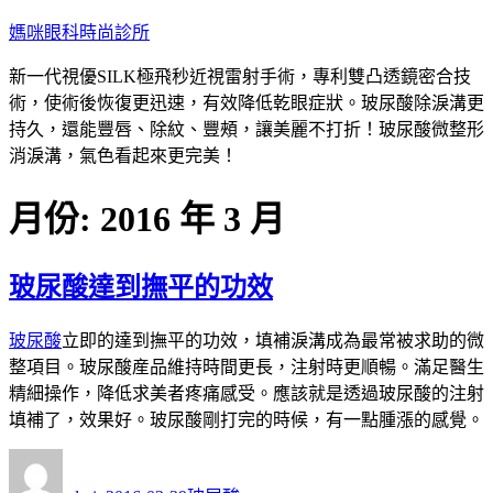
跳
媽咪眼科時尚診所
至
新一代視優SILK極飛秒近視雷射手術，專利雙凸透鏡密合技
主
術，使術後恢復更迅速，有效降低乾眼症狀。玻尿酸除淚溝更
要
持久，還能豐唇、除紋、豐頰，讓美麗不打折！玻尿酸微整形
內
消淚溝，氣色看起來更完美！
容
月份:
2016 年 3 月
玻尿酸達到撫平的功效
玻尿酸
立即的達到撫平的功效，填補淚溝成為最常被求助的微
整項目。玻尿酸産品維持時間更長，注射時更順暢。滿足醫生
精細操作，降低求美者疼痛感受。應該就是透過玻尿酸的注射
填補了，效果好。玻尿酸剛打完的時候，有一點腫漲的感覺。
作
發
分
者
佈
類