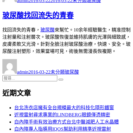
admin
2016-03-22
2016-03-22
未分類
玻尿酸
日
期:
玻尿酸找回流失的青春
找回流失的青春，
玻尿酸
來幫忙。10余年經驗醫生，精准控制
注射量和注射層次。玻尿酸恢復並維持肌膚的光澤與細致感，
皮膚柔軟又光滑。針對全臉注射玻尿酸治療，快速、安全。玻
尿酸注射塑形，效果當場可見，術後無需漫長恢複期。
作
發
分
標
者
佈
類
籤
admin
2016-03-22
未分類
玻尿酸
日
搜
搜
期:
尋
尋
近期文章
關
鍵
字:
台北洗衣店擁有全台規模最大的科技化隱形鐵窗
近視雷射尋求專業的LINDBERG眼鏡僅憑精密
白內障手術有效治療方式台北中醫減肥人工水晶體
白內障專人指導用IQOS幫助利用精準近視雷射