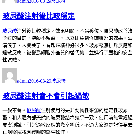
admin
2016-03-29
玻尿酸
日
期:
玻尿酸注射後比較穩定
玻尿酸
注射後比較穩定，效果明顯，不易移位。玻尿酸改善法
令紋的目的，逆齡不留痕，可以立即達到修飾臉部的效果。淚
溝沒了，人變美了，看起來精神好很多。玻尿酸無排斥反應和
過敏反應，被譽爲細胞外基質的替代物，並進行了嚴格的安全
性試驗。
作
發
分
者
佈
類
admin
2016-03-29
玻尿酸
日
期:
玻尿酸注射會不會引起過敏
一般不會。
玻尿酸
注射使用的是非動物性來源的穩定性玻尿
酸，和人體內部天然的玻尿酸結構幾乎一致，使用前無需經過
皮膚測試，引起過敏反應的幾率極低，不過大家還是記得要去
正規醫院找有經驗的醫生操作。