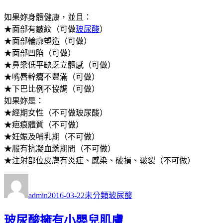
如果妳身體健康，並且：
★面部有皺紋（可做
玻尿酸
）
★面部輪廓塑造（可做）
★面部凹陷（可做）
★鼻梁低平缺乏立體感（可做）
★嘴唇幹癟不豐滿（可做）
★下巴比例不協調（可做）
如果妳是：
★經期女性（不可做玻尿酸）
★疤痕體質（不可做）
★妊娠及哺乳期（不可做）
★服有抗凝血藥期間（不可做）
★注射部位皮膚有炎症、感染、破損、皲裂（不可做）
作
發
分
標
者
佈
類
籤
admin
2016-03-22
未分類
玻尿酸
日
期:
玻尿酸擁有小嬰兒肌膚