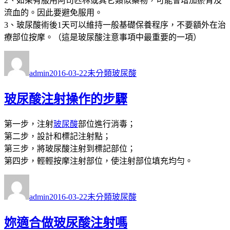
2、如果有服用阿司匹林或其它類似藥物，可能會增加瘀青及
流血的。因此要避免服用。
3、玻尿酸術後1天可以維持一般基礎保養程序，不要額外在治
療部位按摩。（這是玻尿酸注意事項中最重要的一項）
作
發
分
標
者
佈
類
籤
admin
2016-03-22
未分類
玻尿酸
日
期:
玻尿酸注射操作的步驟
第一步，注射
玻尿酸
部位進行消毒；
第二步，設計和標記注射點；
第三步，將玻尿酸注射到標記部位；
第四步，輕輕按摩注射部位，使注射部位填充均勻。
作
發
分
標
者
佈
類
籤
admin
2016-03-22
未分類
玻尿酸
日
期:
妳適合做玻尿酸注射嗎