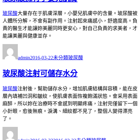
玻尿酸
大量存在于肌膚深層，小嬰兒肌膚中的含量。玻尿酸被
人體所分解，不會有副作用。注射起來痛感小，舒適度高。負
責的醫生才能讓妳美麗同時更安心，對自己負責的求美者，才
能讓美麗與健康並存。
作
發
分
標
者
佈
類
籤
admin
2016-03-22
未分類
玻尿酸
日
期:
玻尿酸注射可儲存水分
玻尿酸
注射後，幫助儲存水分，增加肌膚結構與容積，能在皮
層內填補凹洞和皺紋，使肌膚表面恢複飽滿狀態。會采用表面
麻醉，所以妳在治療時不會感到明顯疼痛，注射完僅留下一個
小針眼，愈後無痕。淚溝、細紋都不見了，整個人變得漂亮
了。
作
發
分
標
者
佈
類
籤