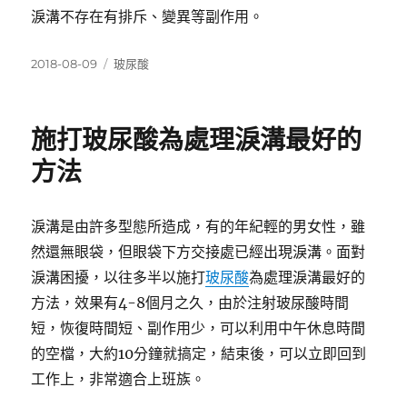
淚溝不存在有排斥、變異等副作用。
發
分
2018-08-09
玻尿酸
佈
類
日
期:
施打玻尿酸為處理淚溝最好的
方法
淚溝是由許多型態所造成，有的年紀輕的男女性，雖
然還無眼袋，但眼袋下方交接處已經出現淚溝。面對
淚溝困擾，以往多半以施打
玻尿酸
為處理淚溝最好的
方法，效果有4-8個月之久，由於注射玻尿酸時間
短，恢復時間短、副作用少，可以利用中午休息時間
的空檔，大約10分鐘就搞定，結束後，可以立即回到
工作上，非常適合上班族。