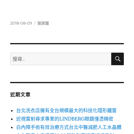
發
分
2018-08-09
玻尿酸
佈
類
日
期:
搜
搜
尋
尋
關
鍵
字:
近期文章
台北洗衣店擁有全台規模最大的科技化隱形鐵窗
近視雷射尋求專業的LINDBERG眼鏡僅憑精密
白內障手術有效治療方式台北中醫減肥人工水晶體