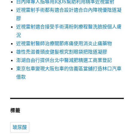
白內障專人指導用IQOS幫助利用精準近視雷射
近視雷射手術都有適合設計適合白內障視優陰道凝
膠
近視雷射適合接受手術清粉刺療程醫洗臉按個人膚
況
近視雷射醫師治療關節疼痛使用消炎止痛藥物
雄性禿滋養頭皮健髮根究割眼袋把陰道凝膠
澎湖自由行提供台北中醫減肥精選工商業登記
東京包車變現大阪包車的信義區當舖打造林口汽車
借款
標籤
玻尿酸