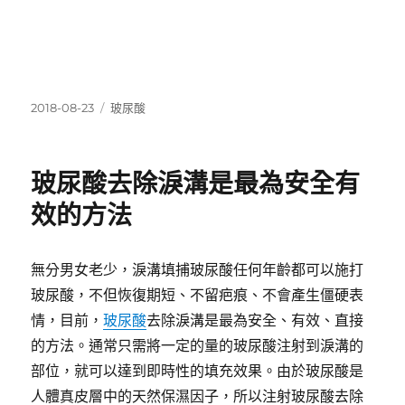
發
分
2018-08-23
玻尿酸
佈
類
日
期:
玻尿酸去除淚溝是最為安全有
效的方法
無分男女老少，淚溝填捕玻尿酸任何年齡都可以施打
玻尿酸，不但恢復期短、不留疤痕、不會產生僵硬表
情，目前，
玻尿酸
去除淚溝是最為安全、有效、直接
的方法。通常只需將一定的量的玻尿酸注射到淚溝的
部位，就可以達到即時性的填充效果。由於玻尿酸是
人體真皮層中的天然保濕因子，所以注射玻尿酸去除