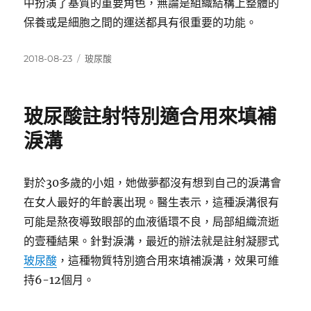
中扮演了基質的重要角色，無論是組織結構上整體的
保養或是細胞之間的運送都具有很重要的功能。
發
分
2018-08-23
玻尿酸
佈
類
日
期:
玻尿酸註射特別適合用來填補
淚溝
對於30多歲的小姐，她做夢都沒有想到自己的淚溝會
在女人最好的年齡裏出現。醫生表示，這種淚溝很有
可能是熬夜導致眼部的血液循環不良，局部組織流逝
的壹種結果。針對淚溝，最近的辦法就是註射凝膠式
玻尿酸
，這種物質特別適合用來填補淚溝，效果可維
持6-12個月。