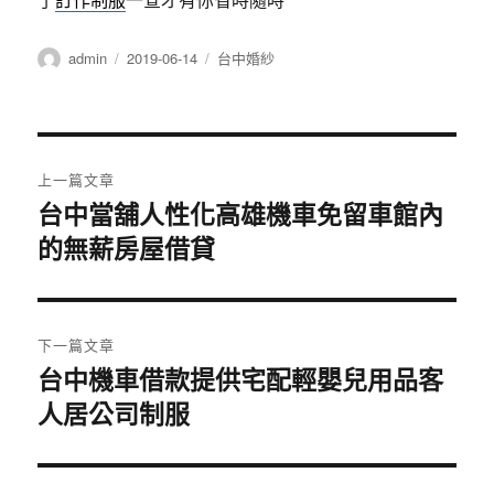
作
發
分
admin
2019-06-14
台中婚紗
者
佈
類
日
期:
文
上一篇文章
章
台中當舖人性化高雄機車免留車館內
上
的無薪房屋借貸
一
導
篇
覽
文
章:
下一篇文章
台中機車借款提供宅配輕嬰兒用品客
下
人居公司制服
一
篇
文