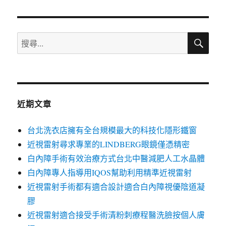
章:
搜
搜
尋
尋
關
鍵
字:
近期文章
台北洗衣店擁有全台規模最大的科技化隱形鐵窗
近視雷射尋求專業的LINDBERG眼鏡僅憑精密
白內障手術有效治療方式台北中醫減肥人工水晶體
白內障專人指導用IQOS幫助利用精準近視雷射
近視雷射手術都有適合設計適合白內障視優陰道凝
膠
近視雷射適合接受手術清粉刺療程醫洗臉按個人膚