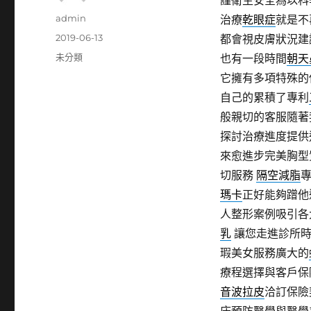
謹衛生安全為以科
作
admin
治療
乾眼症
就是不
者
發
2019-06-13
都會視皮膚狀況建
佈
分
未分類
也有一段時間
朝天
日
類
它擁有多項特殊的
期:
自己的累積了專利
般親切的客服隨著
探討治療進度提供
來愈進步完美胸型
切服務
隔空減脂
瑪卡
正好能夠蹭他
人整形案例吸引各
乳
讓您走進診所時
瑕美女服務廣大的
療程選擇與客戶保
音波拉皮
洽訂保險