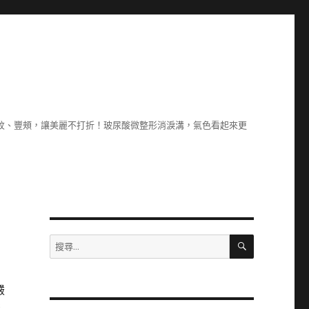
除紋、豐頰，讓美麗不打折！玻尿酸微整形消淚溝，氣色看起來更
搜
搜
尋
尋
關
鍵
嚴
字: