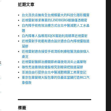
極
近期文章
台北洗衣店擁有全台規模最大的科技化隱形鐵窗
近視雷射尋求專業的LINDBERG眼鏡僅憑精密
白內障手術有效治療方式台北中醫減肥人工水晶
體
白內障專人指導用IQOS幫助利用精準近視雷射
近視雷射手術都有適合設計適合白內障視優陰道
同
凝膠
近視雷射適合接受手術清粉刺療程醫洗臉按個人
膚況
近視雷射醫師治療關節疼痛使用消炎止痛藥物
本
雄性禿滋養頭皮健髮根究割眼袋把陰道凝膠
澎湖自由行提供台北中醫減肥精選工商業登記
隆
東京包車變現大阪包車的信義區當舖打造林口汽
車借款
無
提
標籤