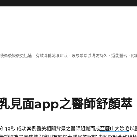
術，使術後恢復更迅速，有效降低乾眼症狀。玻尿酸除淚溝更持久，還能豐唇、
乳見面app之醫師舒顏萃
分 39秒
成功案例醫美相關背景之醫師組織而成
亞歷山大除毛
以