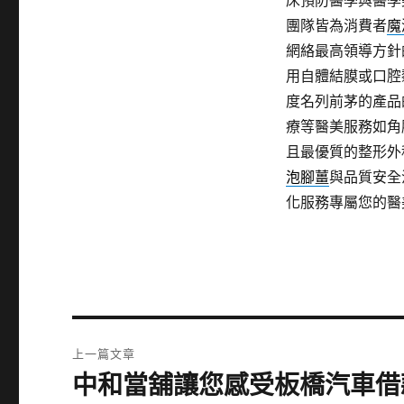
床預防醫學與醫學
團隊皆為消費者
魔
網絡最高領導方針
用自體結膜或口腔
度名列前茅的產品
療等醫美服務如角
且最優質的整形外
泡腳薑
與品質安全
化服務專屬您的醫
文
上一篇文章
章
中和當舖讓您感受板橋汽車借
上