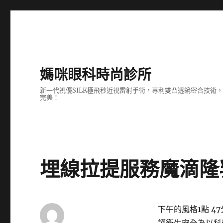
媽咪眼科時尚診所
新一代視優SILK極飛秒近視雷射手術，專利雙凸透鏡密合技
完美！
埋線拉提服務魔滴隆
下午的風格1點 47