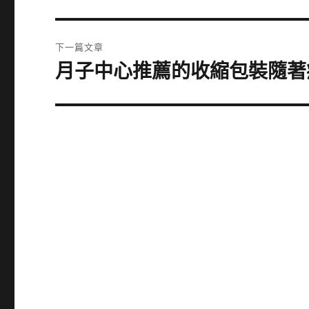
一
導
篇
覽
文
下一篇文章
章:
月子中心推薦的收縮包裝隨著
下
一
篇
文
章: