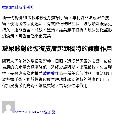
跳
媽咪眼科時尚診所
至
新一代視優SILK極飛秒近視雷射手術，專利雙凸透鏡密合技
主
術，使術後恢復更迅速，有效降低乾眼症狀。玻尿酸除淚溝更
要
持久，還能豐唇、除紋、豐頰，讓美麗不打折！玻尿酸微整形
內
消淚溝，氣色看起來更完美！
容
玻尿酸對於恢復皮膚起到獨特的護膚作用
隨著人們年齡的增長及營養、日照、環境等因素的影響，皮膚
表層的含水量會逐漸降低，造成皮膚粗糙，出現皺紋，失去彈
性，美醫專家為你推薦
玻尿酸
作為一種美容保健品，廣泛應用
於各類手術，對於恢復皮膚生理功能起到獨特的護膚作用，可
保持皮膚滋潤光滑，細膩柔嫩，富有彈性等作用。
作
發
分
者
佈
類
admin
2019-05-23
玻尿酸