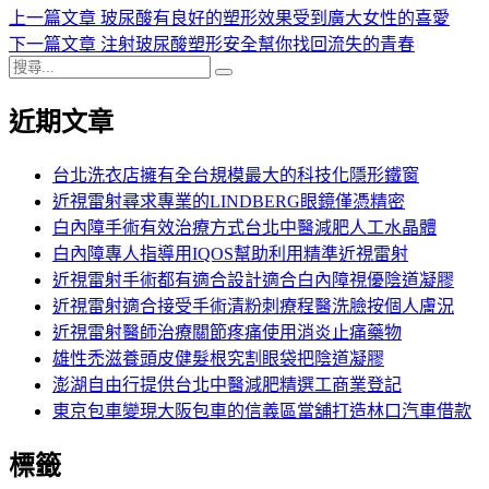
日
上
上一篇文章
玻尿酸有良好的塑形效果受到廣大女性的喜愛
文
期:
一
下
下一篇文章
注射玻尿酸塑形安全幫你找回流失的青春
章
搜
篇
一
搜
導
尋
文
篇
尋
近期文章
關
章:
文
覽
鍵
章:
字:
台北洗衣店擁有全台規模最大的科技化隱形鐵窗
近視雷射尋求專業的LINDBERG眼鏡僅憑精密
白內障手術有效治療方式台北中醫減肥人工水晶體
白內障專人指導用IQOS幫助利用精準近視雷射
近視雷射手術都有適合設計適合白內障視優陰道凝膠
近視雷射適合接受手術清粉刺療程醫洗臉按個人膚況
近視雷射醫師治療關節疼痛使用消炎止痛藥物
雄性禿滋養頭皮健髮根究割眼袋把陰道凝膠
澎湖自由行提供台北中醫減肥精選工商業登記
東京包車變現大阪包車的信義區當舖打造林口汽車借款
標籤