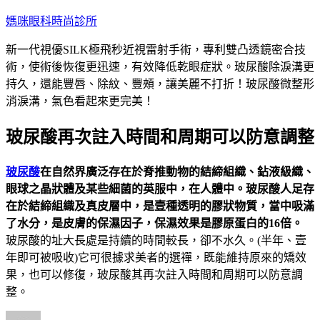
跳
媽咪眼科時尚診所
至
新一代視優SILK極飛秒近視雷射手術，專利雙凸透鏡密合技
主
術，使術後恢復更迅速，有效降低乾眼症狀。玻尿酸除淚溝更
要
持久，還能豐唇、除紋、豐頰，讓美麗不打折！玻尿酸微整形
內
消淚溝，氣色看起來更完美！
容
玻尿酸再次註入時間和周期可以防意調整
玻尿酸
在自然界廣泛存在於脊推動物的結締組織、鉆液級織、
眼球之晶狀體及某些細菌的英服中，在人體中。玻尿酸人足存
在於結締組織及真皮層中，是壹種透明的膠狀物質，當中吸滿
了水分，是皮膚的保濕因子，保濕效果是膠原蛋白的16倍。
玻尿酸的址大長處是持續的時間較長，卻不水久。(半年、壹
年即可被吸收)它可很據求美者的選禪，既能維持原來的矯效
果，也可以修復，玻尿酸其再次註入時間和周期可以防意調
整。
作
發
分