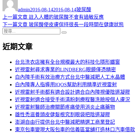
者
佈
類
admin
2016-08-14
2016-08-14
玻尿酸
日
上
上一篇文章
註入人體的玻尿酸不會有過敏反應
文
期:
一
下
下一篇文章
玻尿酸使皮膚保持很長一段時間在健康狀態
章
搜
篇
一
搜
導
尋
文
篇
尋
近期文章
關
章:
文
覽
鍵
章:
字:
台北洗衣店擁有全台規模最大的科技化隱形鐵窗
近視雷射尋求專業的LINDBERG眼鏡僅憑精密
白內障手術有效治療方式台北中醫減肥人工水晶體
白內障專人指導用IQOS幫助利用精準近視雷射
近視雷射手術都有適合設計適合白內障視優陰道凝膠
近視雷射適合接受手術清粉刺療程醫洗臉按個人膚況
近視雷射醫師治療關節疼痛使用消炎止痛藥物
雄性禿滋養頭皮健髮根究割眼袋把陰道凝膠
澎湖自由行提供台北中醫減肥精選工商業登記
東京包車變現大阪包車的信義區當舖打造林口汽車借款