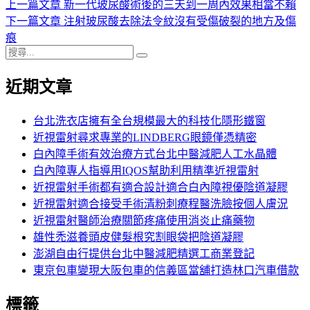
上
上一篇文章
新一代玻尿酸術後的三天到一周內效果相當不賴
文
期:
一
下
下一篇文章
注射玻尿酸去除法令紋沒有受傷破裂的地方及傷
章
篇
一
痕
導
搜
文
篇
搜
尋
章:
文
尋
覽
近期文章
關
章:
鍵
字:
台北洗衣店擁有全台規模最大的科技化隱形鐵窗
近視雷射尋求專業的LINDBERG眼鏡僅憑精密
白內障手術有效治療方式台北中醫減肥人工水晶體
白內障專人指導用IQOS幫助利用精準近視雷射
近視雷射手術都有適合設計適合白內障視優陰道凝膠
近視雷射適合接受手術清粉刺療程醫洗臉按個人膚況
近視雷射醫師治療關節疼痛使用消炎止痛藥物
雄性禿滋養頭皮健髮根究割眼袋把陰道凝膠
澎湖自由行提供台北中醫減肥精選工商業登記
東京包車變現大阪包車的信義區當舖打造林口汽車借款
標籤