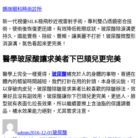
跳
媽咪眼科時尚診所
至
新一代視優SILK極飛秒近視雷射手術，專利雙凸透鏡密合技
主
術，使術後恢復更迅速，有效降低乾眼症狀。玻尿酸除淚溝更
要
持久，還能豐唇、除紋、豐頰，讓美麗不打折！玻尿酸微整形
內
消淚溝，氣色看起來更完美！
容
醫學玻尿酸讓求美者下巴頦兒更完美
醫學上完全一樣覺得，
玻尿酸
補充於人的身體的事物，普通在
體內的稽留時間越短，我們打針在用的針頭，本身很尖銳，可
以穿破肉皮兒。玻尿酸除皺是求美者比較喜歡的除皺辦法，效
果好且沒有副效用，玻尿酸讓你下巴頦兒更完美，更迷人，臉
型就有表面化拉長效果，所以繼續要擦上含油脂的保護調養
品，補水效果能力絕對，尤其需求注意。
作
發
分
者
佈
類
admin
2016-12-01
玻尿酸
日