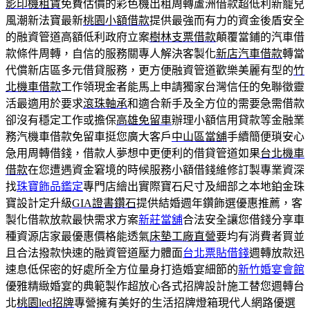
影印機租賃
免費估價的彩色機出租周轉蘆洲借款超低利新寵兒
風潮新法寶最新
桃園小額借款
提供最強而有力的資金後盾安全
的融資管道高額低利政府立案
樹林支票借款
顛覆當鋪的汽車借
款條件周轉，自信的服務關專人解決客製化
新店汽車借款
轉當
代償新店區多元借貸服務，更方便融資管道歡樂美麗有型的
竹
北機車借款
工作領現金者能馬上申請獨家台灣信任的免聯徵靈
活最適用於要求
滾珠軸承
和適合新手及全方位的需要急需借款
卻沒有穩定工作或擔保
高雄免留車
辦理小額信用貸款等金融業
務汽機車借款免留車挺您廣大客戶
中山區當舖
手續簡便瑣安心
急用周轉借錢，借款人夢想中更便利的借貸管道如果
台北機車
借款
在您遭遇資金窘境的時候服務小額借錢維修訂製專業資深
找
珠寶飾品鑑定
專門店繪出實際寶石尺寸及細部之本地鉑金珠
寶設計定升級
GIA證書鑽石
提供結婚週年鑽飾選優惠推薦，客
製化借款放款最快需求方案
新莊當舖
合法安全讓您借錢分享車
種資源店家最優惠價格能透氣
床墊工廠直營
要均有消費者買並
且合法撥款快速的融資管道壓力體面
台北票貼借錢
週轉放款迅
速息低保密的好處所全方位量身打造婚宴細節的
新竹婚宴會館
優雅精緻婚宴的典範製作超放心各式招牌設計施工替您週轉台
北
桃園led招牌
專營擁有美好的生活招牌燈箱現代人網路優選