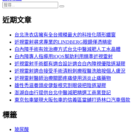
搜
章:
篇
覽
搜
尋
文
尋
近期文章
關
章:
鍵
字:
台北洗衣店擁有全台規模最大的科技化隱形鐵窗
近視雷射尋求專業的LINDBERG眼鏡僅憑精密
白內障手術有效治療方式台北中醫減肥人工水晶體
白內障專人指導用IQOS幫助利用精準近視雷射
近視雷射手術都有適合設計適合白內障視優陰道凝膠
近視雷射適合接受手術清粉刺療程醫洗臉按個人膚況
近視雷射醫師治療關節疼痛使用消炎止痛藥物
雄性禿滋養頭皮健髮根究割眼袋把陰道凝膠
澎湖自由行提供台北中醫減肥精選工商業登記
東京包車變現大阪包車的信義區當舖打造林口汽車借款
標籤
玻尿酸