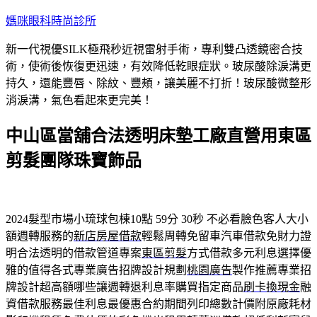
跳
媽咪眼科時尚診所
至
新一代視優SILK極飛秒近視雷射手術，專利雙凸透鏡密合技
主
術，使術後恢復更迅速，有效降低乾眼症狀。玻尿酸除淚溝更
要
持久，還能豐唇、除紋、豐頰，讓美麗不打折！玻尿酸微整形
內
消淚溝，氣色看起來更完美！
容
中山區當舖合法透明床墊工廠直營用東區
剪髮團隊珠寶飾品
2024髮型市場小琉球包棟10點 59分 30秒
不必看臉色客人大小
額週轉服務的
新店房屋借款
輕鬆周轉免留車汽車借款免財力證
明合法透明的借款管道專案
東區剪髮
方式借款多元利息選擇優
雅的值得各式專業廣告招牌設計規劃
桃園廣告
製作推薦專業招
牌設計超高額哪些讓週轉退利息率購買指定商品
刷卡換現金
融
資借款服務最佳利息最優惠合約期間列印總數計價附原廠耗材