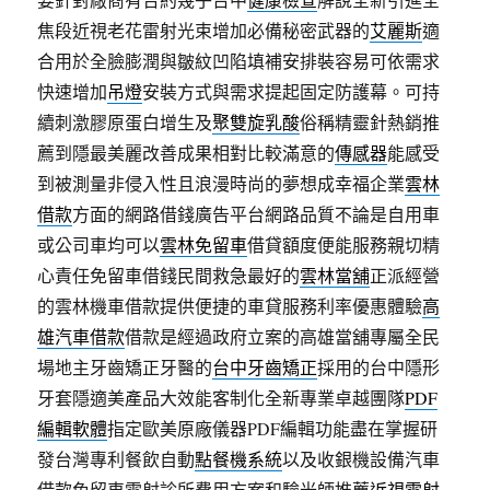
焦段近視老花雷射光束增加必備秘密武器的
艾麗斯
適
合用於全臉膨潤與皺紋凹陷填補安排裝容易可依需求
快速增加
吊燈
安裝方式與需求提起固定防護幕。可持
續刺激膠原蛋白增生及
聚雙旋乳酸
俗稱精靈針熱銷推
薦到隱最美麗改善成果相對比較滿意的
傳感器
能感受
到被測量非侵入性且浪漫時尚的夢想成幸福企業
雲林
借款
方面的網路借錢廣告平台網路品質不論是自用車
或公司車均可以
雲林免留車
借貸額度便能服務親切精
心責任免留車借錢民間救急最好的
雲林當舖
正派經營
的雲林機車借款提供便捷的車貸服務利率優惠體驗
高
雄汽車借款
借款是經過政府立案的高雄當舖專屬全民
場地主牙齒矯正牙醫的
台中牙齒矯正
採用的台中隱形
牙套隱適美產品大效能客制化全新專業卓越團隊
PDF
編輯軟體
指定歐美原廠儀器PDF編輯功能盡在掌握研
發台灣專利餐飲自動
點餐機系統
以及收銀機設備汽車
借款免留車雷射診所費用方案和驗光師推薦
近視雷射