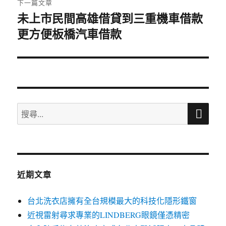
下一篇文章
未上市民間高雄借貸到三重機車借款
下
更方便板橋汽車借款
一
篇
文
章:
搜
搜
尋
尋
關
鍵
字:
近期文章
台北洗衣店擁有全台規模最大的科技化隱形鐵窗
近視雷射尋求專業的LINDBERG眼鏡僅憑精密