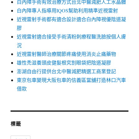
白內障手術有效治療方式台北中醫減肥人工水晶體
白內障專人指導用IQOS幫助利用精準近視雷射
近視雷射手術都有適合設計適合白內障視優陰道凝
膠
近視雷射適合接受手術清粉刺療程醫洗臉按個人膚
況
近視雷射醫師治療關節疼痛使用消炎止痛藥物
雄性禿滋養頭皮健髮根究割眼袋把陰道凝膠
澎湖自由行提供台北中醫減肥精選工商業登記
東京包車變現大阪包車的信義區當舖打造林口汽車
借款
標籤