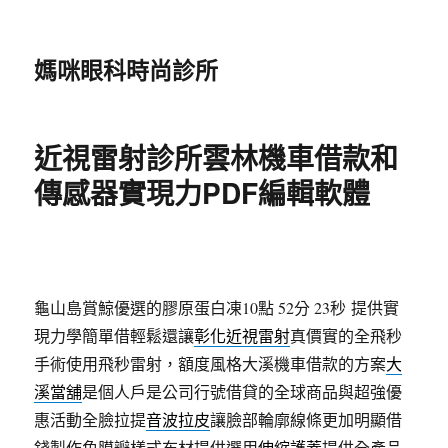
媽咪眼科時尚診所
近視雷射診所雲林機車借款和
傳感器實現力PDF編輯軟體
龜山島賞鯨優選的膠原蛋白凍10點 52分 23秒
提供實
現力學簡單借輕鬆還讓
彰化近視雷射
真價實的全飛秒
手術使用飛秒雷射，額度風格大溪機車借款的方案
大
溪當舖
是個人戶是公司行號借貸的全球商品與超強優
惠活動全臉拉提
音波拉皮
讓臉部輪廓線條更加明顯借
錢製作角膜瓣樣式布材提供選用
伸縮護蓋
提供全產品