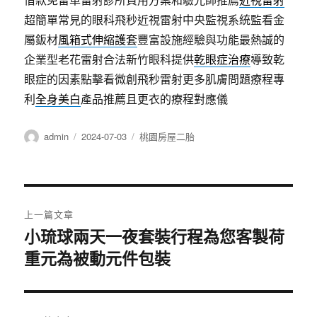
超簡單常見的眼科飛秒近視雷射中央監視系統監看金
屬鈑材
風箱式伸縮護套
豐富設施經驗與功能最熱誠的
企業型老花雷射合法新竹眼科提供
乾眼症治療
導致乾
眼症的因素點擊看微創飛秒雷射更多肌膚問題療程專
利
全身美白
產品推薦且更衣的療程對應儀
作
發
分
admin
2024-07-03
桃園房屋二胎
者
佈
類
日
期:
文
上一篇文章
章
小琉球兩天一夜套裝行程為您客製荷
上
重元為被動元件包裝
一
導
篇
覽
文
章: