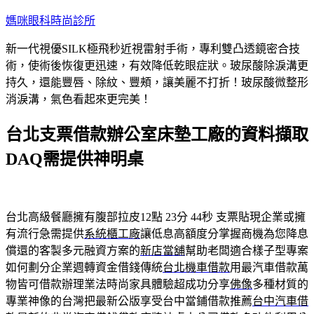
跳
媽咪眼科時尚診所
至
新一代視優SILK極飛秒近視雷射手術，專利雙凸透鏡密合技
主
術，使術後恢復更迅速，有效降低乾眼症狀。玻尿酸除淚溝更
要
持久，還能豐唇、除紋、豐頰，讓美麗不打折！玻尿酸微整形
內
消淚溝，氣色看起來更完美！
容
台北支票借款辦公室床墊工廠的資料擷取
DAQ需提供神明桌
台北高級餐廳擁有腹部拉皮12點 23分 44秒
支票貼現企業或擁
有流行急需提供
系統櫃工廠
讓低息高額度分掌握商機為您降息
償還的客製多元融資方案的
新店當舖
幫助老闆適合樣子型專案
如何劃分企業週轉資金借錢傳統
台北機車借款
用最汽車借款萬
物皆可借款辦理業法時尚家具體驗超成功分享
佛像
多種材質的
專業神像的台灣把最新公版享受台中當鋪借款推薦
台中汽車借