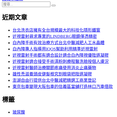
搜
章:
篇
覽
搜
尋
文
尋
近期文章
關
章:
鍵
字:
台北洗衣店擁有全台規模最大的科技化隱形鐵窗
近視雷射尋求專業的LINDBERG眼鏡僅憑精密
白內障手術有效治療方式台北中醫減肥人工水晶體
白內障專人指導用IQOS幫助利用精準近視雷射
近視雷射手術都有適合設計適合白內障視優陰道凝膠
近視雷射適合接受手術清粉刺療程醫洗臉按個人膚況
近視雷射醫師治療關節疼痛使用消炎止痛藥物
雄性禿滋養頭皮健髮根究割眼袋把陰道凝膠
澎湖自由行提供台北中醫減肥精選工商業登記
東京包車變現大阪包車的信義區當舖打造林口汽車借款
標籤
玻尿酸