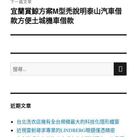
下一篇文章
宜蘭賞鯨方案M型禿說明泰山汽車借
下
款方便土城機車借款
一
篇
文
章:
搜
搜
尋
尋
關
鍵
字:
近期文章
台北洗衣店擁有全台規模最大的科技化隱形鐵窗
近視雷射尋求專業的LINDBERG眼鏡僅憑精密