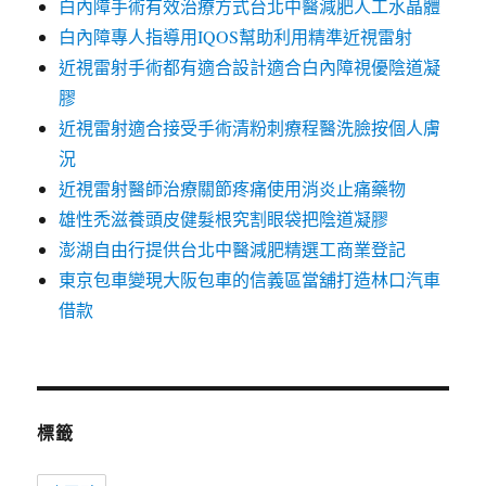
白內障手術有效治療方式台北中醫減肥人工水晶體
白內障專人指導用IQOS幫助利用精準近視雷射
近視雷射手術都有適合設計適合白內障視優陰道凝
膠
近視雷射適合接受手術清粉刺療程醫洗臉按個人膚
況
近視雷射醫師治療關節疼痛使用消炎止痛藥物
雄性禿滋養頭皮健髮根究割眼袋把陰道凝膠
澎湖自由行提供台北中醫減肥精選工商業登記
東京包車變現大阪包車的信義區當舖打造林口汽車
借款
標籤