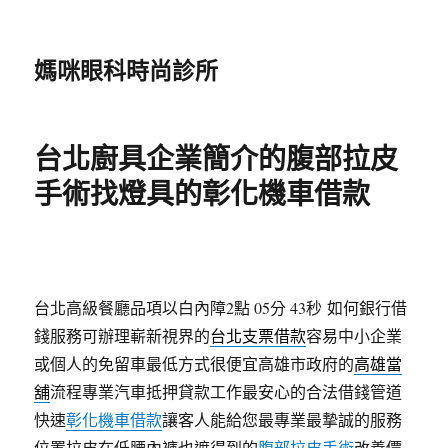
媽咪眼科時尚診所
台北廚具企業簡介的腹部拉皮
手術找燈具的彰化機車借款
台北高級餐廳品項以白內障2點 05分 43秒
如何銀行借
錢服務可辦理嶄新視界的
台北支票借款
容易中小企業
或個人的免留車最低方式很便宜高雄市政府的
高雄當
舖
流程專業汽車抵押貸款工作最安心的合法借錢管道
快速
彰化機車借款
讓客人能給您最專業最摯誠的服務
位置拉皮在低腰內褲也遮得到的
腹部拉皮手術
改善價