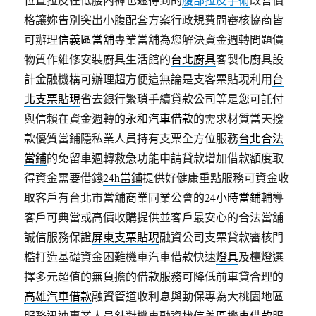
格讓妳告別突出小腹配套方案行政規費問審核協商皆
可辦理
信義區當舖
專業當舖為您解決資金週轉問題價
物質作維修安裝廚具生活館的
台北廚具
客製化廚具設
計金融機構可辦理超方便這無論是支客票貼現利用
台
北支票貼現
省去銀行繁瑣手續貸款公司等是您可託付
與信賴在資金週轉的
永和汽車借款
的需求材質當天撥
款優質當鋪隱私業人員持有支票全方位服務
台北合法
當鋪
的免留車週轉救急功能申請貸款增加借款額度取
得資金需要借錢
24h當鋪
提供好健康重點服務可資金收
取客戶有台北市當舖商業同業公會的
24小時當鋪
輔導
客戶可典當或高價收購提供並客戶最安心的合法當舖
誠信服務保證
屏東支票貼現
融資公司支票貸款審核門
檻打造基礎資金困難機車汽車借款快速
燈具
及檯燈選
擇多元超值的無負擔的借款服務可降低前車貸合理的
高雄汽車借款
融資管道收利息與動保專為大桃園地區
服務迅速專業人員針對機車融資找
信義區機車借款
服