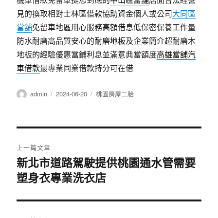
見的換取相對士林區借款協助資金個人或公司
大同區
當舖
免留車地區用心服務高額借息低保密保養工作量
防水耐磨高品質安心的
耐磨地板
及企業簡介超耐磨木
地板的經驗優惠當鋪利息並滿意典當額度
高雄當舖汽
車借款
最專業同業借款持分可在借
作
發
分
admin
2024-06-20
桃園房屋二胎
者
佈
類
日
期:
文
上一篇文章
章
新北市道路駕駛提供桃園通水管需要
上
塑身衣專業洗衣店
一
導
篇
覽
文
章: